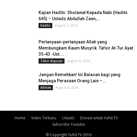
Kajian Hadits: Sholawat Kepada Nabi (Hadits
645) – Ustadz Abdullah Zaen,...
August 6, 2026
Hadits
Pertanyaan-pertanyaan Allah yang
Membungkam Kaum Musyrik. Tafsir At-Tur Ayat
35-43 -Ust....
August 6, 2026
Tafsir Alquran
Jangan Remehkan! Ini Balasan bagi yang
Menjaga Perasaan Orang Lain –...
August 6, 2026
Akhlak
Home
Video Terbaru
Ustadz
Donasi untuk Yufid.TV
Subscribe Youtube
© Copyright Yufid.TV 2016