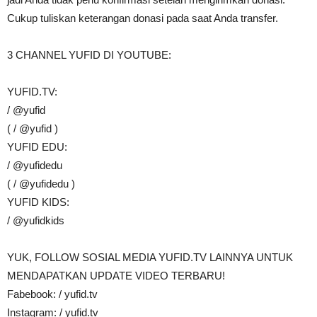
Cukup tuliskan keterangan donasi pada saat Anda transfer.
3 CHANNEL YUFID DI YOUTUBE:
YUFID.TV:
/ @yufid
( / @yufid )
YUFID EDU:
/ @yufidedu
( / @yufidedu )
YUFID KIDS:
/ @yufidkids
YUK, FOLLOW SOSIAL MEDIA YUFID.TV LAINNYA UNTUK
MENDAPATKAN UPDATE VIDEO TERBARU!
Fabebook: / yufid.tv
Instagram: / yufid.tv