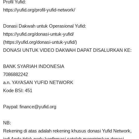
Profil Yufid:
https://yufid.org/profil-yufid-network/
Donasi Dakwah untuk Operasional Yufid:
https://yufid.org/donasi-untuk-yufid/
(https://yufid.org/donasi-untuk-yufid/)
DONASI UNTUK VIDEO DAKWAH DAPAT DISALURKAN KE:
BANK SYARIAH INDONESIA
7086882242
a.n. YAYASAN YUFID NETWORK
Kode BSI: 451
Paypal:
finance@yufid.org
NB:
Rekening di atas adalah rekening khusus donasi Yufid Network,
jadi Anda tidak perlu konfirmasi setelah mengirimkan donasi.