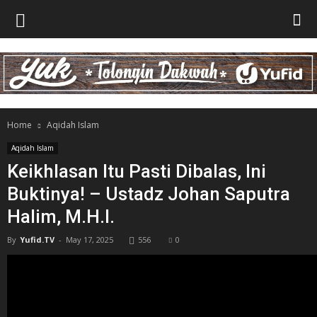
Home
Aqidah Islam
Aqidah Islam
Keikhlasan Itu Pasti Dibalas, Ini
Buktinya! – Ustadz Johan Saputra
Halim, M.H.I.
By
Yufid.TV
-
May 17, 2025
556
0