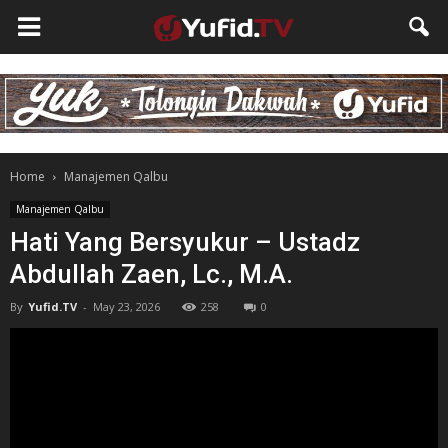
Home
Manajemen Qalbu
Manajemen Qalbu
Hati Yang Bersyukur – Ustadz
Abdullah Zaen, Lc., M.A.
By
Yufid.TV
-
May 23, 2026
258
0