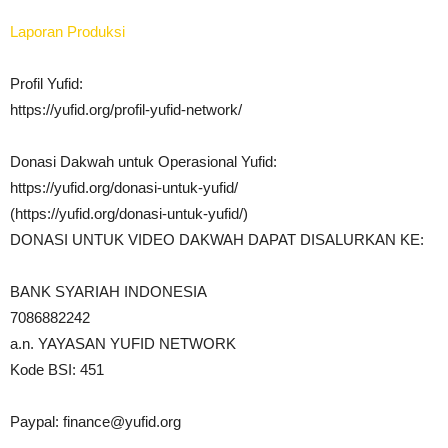
Laporan Produksi
Profil Yufid:
https://yufid.org/profil-yufid-network/
Donasi Dakwah untuk Operasional Yufid:
https://yufid.org/donasi-untuk-yufid/
(https://yufid.org/donasi-untuk-yufid/)
DONASI UNTUK VIDEO DAKWAH DAPAT DISALURKAN KE:
BANK SYARIAH INDONESIA
7086882242
a.n. YAYASAN YUFID NETWORK
Kode BSI: 451
Paypal:
finance@yufid.org