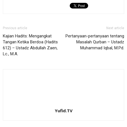
Previous article
Next article
Kajian Hadits: Mengangkat
Pertanyaan-pertanyaan tentang
Tangan Ketika Berdoa (Hadits
Masalah Qurban – Ustadz
612) – Ustadz Abdullah Zaen,
Muhammad Iqbal, M.Pd.
Lc., M.A.
Yufid.TV