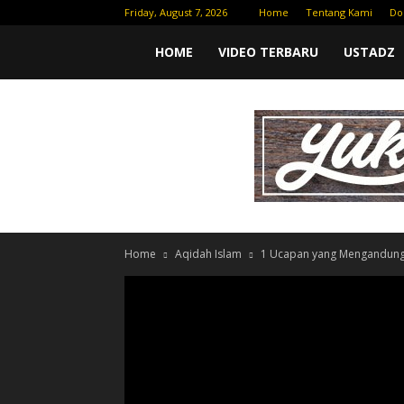
Friday, August 7, 2026
Home
Tentang Kami
Do
Yufid
HOME
VIDEO TERBARU
USTADZ
TV
|
Download
Home
Aqidah Islam
1 Ucapan yang Mengandung J
Video
Gratis
–