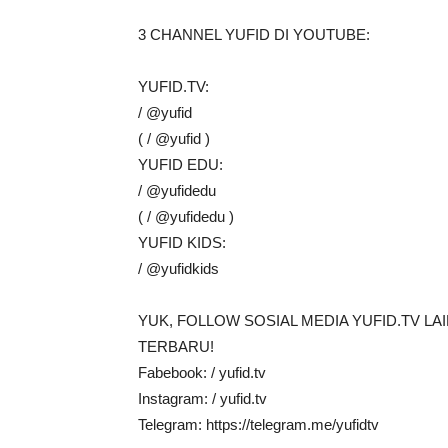
3 CHANNEL YUFID DI YOUTUBE:
YUFID.TV:
/ @yufid
( / @yufid )
YUFID EDU:
/ @yufidedu
( / @yufidedu )
YUFID KIDS:
/ @yufidkids
YUK, FOLLOW SOSIAL MEDIA YUFID.TV L
TERBARU!
Fabebook: / yufid.tv
Instagram: / yufid.tv
Telegram: https://telegram.me/yufidtv