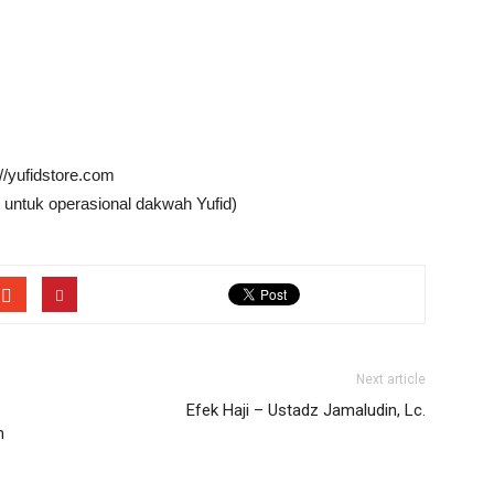
://yufidstore.com
 untuk operasional dakwah Yufid)
Next article
Efek Haji – Ustadz Jamaludin, Lc.
m