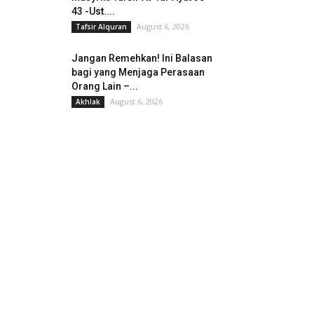
43 -Ust....
August 6, 2026
Tafsir Alquran
Jangan Remehkan! Ini Balasan
bagi yang Menjaga Perasaan
Orang Lain –...
August 6, 2026
Akhlak