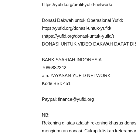
https://yufid.org/profil-yufid-network/
Donasi Dakwah untuk Operasional Yufid:
https://yufid.org/donasi-untuk-yufid/
(https://yufid.org/donasi-untuk-yufid/)
DONASI UNTUK VIDEO DAKWAH DAPAT DI
BANK SYARIAH INDONESIA
7086882242
a.n. YAYASAN YUFID NETWORK
Kode BSI: 451
Paypal:
finance@yufid.org
NB:
Rekening di atas adalah rekening khusus donasi 
mengirimkan donasi. Cukup tuliskan keterangan