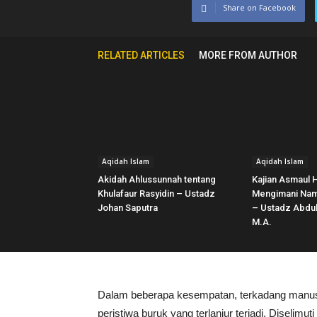
Share on Facebook
RELATED ARTICLES
MORE FROM AUTHOR
Aqidah Islam
Aqidah Islam
Akidah Ahlussunnah tentang
Kajian Asmaul 
Khulafaur Rasyidin – Ustadz
Mengimani Nama
Johan Saputra
– Ustadz Abdul
M.A.
Dalam beberapa kesempatan, terkadang manus
peristiwa buruk yang terlanjur terjadi. Diselimu