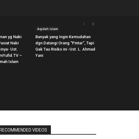
Aqidah Islam
aman yg Nabi
Banyak yang Ingin Kemudahan
Wasiat Nabi
dgn Datangi Orang “Pintar”, Tapi
nya- Ust.
Gak Tau Risiko ini -Ust. L. Ahmad
mYufid.TV –
Yani
amah Islam
RECOMMENDED VIDEOS