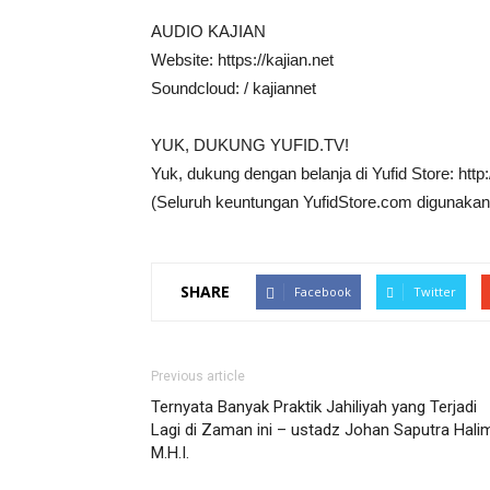
AUDIO KAJIAN
Website: https://kajian.net
Soundcloud: / kajiannet
YUK, DUKUNG YUFID.TV!
Yuk, dukung dengan belanja di Yufid Store: http
(Seluruh keuntungan YufidStore.com digunakan
SHARE
Facebook
Twitter
Previous article
Ternyata Banyak Praktik Jahiliyah yang Terjadi
Lagi di Zaman ini – ustadz Johan Saputra Hali
M.H.I.