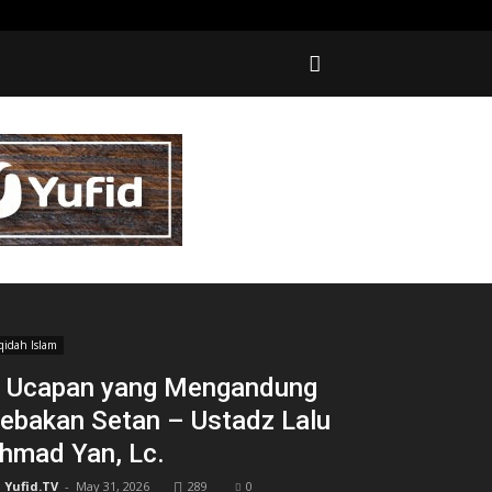
qidah Islam
 Ucapan yang Mengandung
ebakan Setan – Ustadz Lalu
hmad Yan, Lc.
Yufid.TV
-
May 31, 2026
289
0