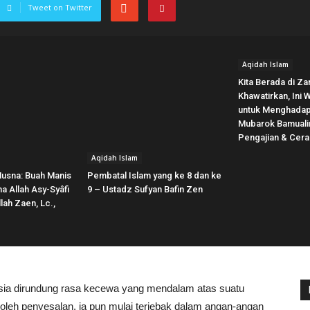
Tweet on Twitter
Aqidah Islam
Kita Berada di Z
Khawatirkan, Ini 
untuk Menghadapi
Mubarok Bamuali
Pengajian & Cer
Aqidah Islam
Husna: Buah Manis
Pembatal Islam yang ke 8 dan ke
 Allah Asy-Syâfi
9 – Ustadz Sufyan Bafin Zen
lah Zaen, Lc.,
ia dirundung rasa kecewa yang mendalam atas suatu
ti oleh penyesalan, ia pun mulai terjebak dalam angan-angan