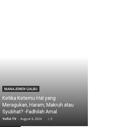
MANAJEMEN QALBU
Ketika Ketemu Hal yang
Meragukan, Haram, Makruh atau
Syubhat? -Fadhilah Amal
Yufid.TV
-
August 6, 2026
0