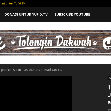
nasi untuk Yufid.TV
DONASI UNTUK YUFID.TV
SUBSCRIBE YOUTUBE
ebakan Setan – Ustadz Lalu ahmad Yan, Lc.
A
1
J
a
By