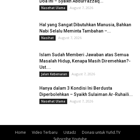
Doa Ini – Syaikh Abdurrazzaq...
August 7, 2026
Nasehat Ulama
Hal yang Sangat Dibutuhkan Manusia, Bahkan
Nabi Selalu Meminta Tambahan –...
August 7, 2026
Nasihat
Islam Sudah Memberi Jawaban atas Semua
Masalah Hidup, Kenapa Masih Diremehkan?-
Ust....
August 7, 2026
Jalan Kebenaran
Hanya dalam 3 Kondisi Ini Berdusta
Diperbolehkan – Syaikh Sulaiman Ar-Ruhaili...
August 7, 2026
Nasehat Ulama
Home
Video Terbaru
Ustadz
Donasi untuk Yufid.TV
Subscribe Youtube