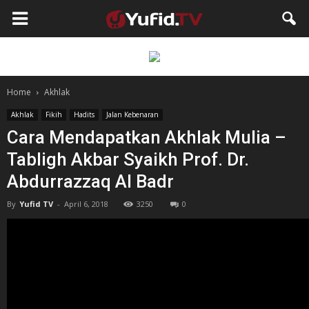
Home
Akhlak
Akhlak
Fikih
Hadits
Jalan Kebenaran
Cara Mendapatkan Akhlak Mulia –
Tabligh Akbar Syaikh Prof. Dr.
Abdurrazzaq Al Badr
By
Yufid TV
-
April 6, 2018
3250
0