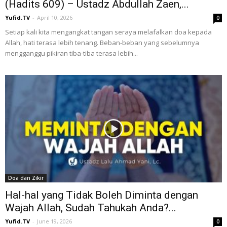
(Hadits 609) – Ustadz Abdullah Zaen,...
Yufid.TV
-
April 10, 2026
0
Setiap kali kita mengangkat tangan seraya melafalkan doa kepada
Allah, hati terasa lebih tenang. Beban-beban yang sebelumnya
mengganggu pikiran tiba-tiba terasa lebih...
Doa dan Zikir
Hal-hal yang Tidak Boleh Diminta dengan
Wajah Allah, Sudah Tahukah Anda?...
Yufid.TV
-
June 19, 2026
0