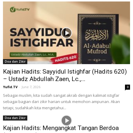
Doa dan Zikir
Kajian Hadits: Sayyidul Istighfar (Hadits 620)
– Ustadz Abdullah Zaen, Lc.,...
Yufid.TV
-
June 7, 2026
0
Sebagai muslim, kita sudah sangat akrab dengan kalimat istigfar
sebagai bagian dari zikir harian untuk memohon ampunan. Akan
tetapi, sudahkah kita mengetahui...
Doa dan Zikir
Kajian Hadits: Mengangkat Tangan Berdoa