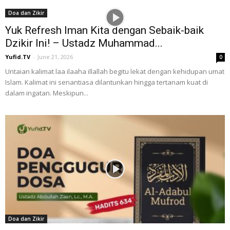
Doa dan Zikir
Yuk Refresh Iman Kita dengan Sebaik-baik
Dzikir Ini! – Ustadz Muhammad...
Yufid.TV
-
June 21, 2026
0
Untaian kalimat laa ilaaha illallah begitu lekat dengan kehidupan umat
Islam. Kalimat ini senantiasa dilantunkan hingga tertanam kuat di
dalam ingatan. Meskipun...
Doa dan Zikir