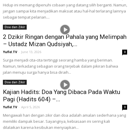
Hidup ini memang dipenuhi cobaan yang datang silih berganti. Namun,
jangan sampai kita menjadikan maksiat atau hal-hal terlarang lainnya
sebagai tempat pelarian....
Doa dan Zikir
2 Dzikir Ringan dengan Pahala yang Melimpah
– Ustadz Mizan Qudsiyah,...
Yufid.TV
-
June 13, 2026
0
Surga menjadi cita-cita tertinggi seorang hamba yang beriman.
Namun, terkadang sebagian orang terjebak dalam pikiran bahwa
jalan menuju surga hanya bisa diraih...
Doa dan Zikir
Kajian Hadits: Doa Yang Dibaca Pada Waktu
Pagi (Hadits 604) –...
Yufid.TV
-
April 5, 2026
0
Mengawali hari dengan zikir dan doa adalah amalan sederhana yang
memiliki dampak besar. Sayangnya, kebiasaan ini sering kali
dilalaikan karena kesibukan menyiapkan...