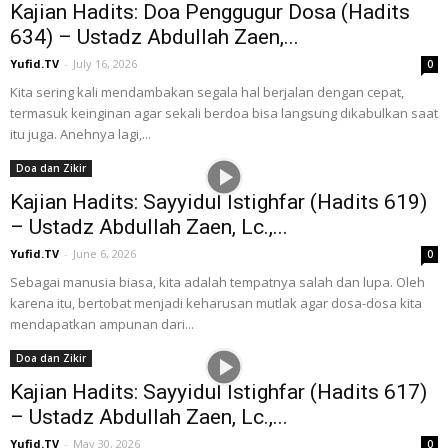
Kajian Hadits: Doa Penggugur Dosa (Hadits
634) – Ustadz Abdullah Zaen,...
Yufid.TV
-
July 16, 2026
0
Kita sering kali mendambakan segala hal berjalan dengan cepat,
termasuk keinginan agar sekali berdoa bisa langsung dikabulkan saat
itu juga. Anehnya lagi,...
Doa dan Zikir
Kajian Hadits: Sayyidul Istighfar (Hadits 619)
– Ustadz Abdullah Zaen, Lc.,...
Yufid.TV
-
June 6, 2026
0
Sebagai manusia biasa, kita adalah tempatnya salah dan lupa. Oleh
karena itu, bertobat menjadi keharusan mutlak agar dosa-dosa kita
mendapatkan ampunan dari...
Doa dan Zikir
Kajian Hadits: Sayyidul Istighfar (Hadits 617)
– Ustadz Abdullah Zaen, Lc.,...
Yufid.TV
-
May 30, 2026
0