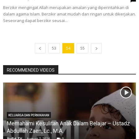
Berzikir mengingat Allah merupakan amalan yang diperintahkan di
dalam agama Islam. Berzikir amat mudah dan ringan untuk dikerjakan.
Seseorang dapat berzikir seusai...
53
54
55
RECOMMENDED VIDEOS
KELUARGA DAN PERNIKAHAN
Memahami Kesulitan Anak Dalam Belajar – Ustadz
Abdullah Zaen, Lc., M.A.
Yufid.TV
-
August 7, 2026
0