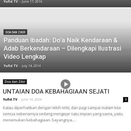
Yufid TV
-
June 17, 2016
DOA DAN ZIKIR
Panduan Ibadah: Do’a Naik Kendaraan &
Adab Berkendaraan – Dilengkapi Ilustrasi
Video Lengkap
Yufid TV
-
July 14, 2014
Doa dan Zikir
UNTAIAN DOA KEBAHAGIAAN SEJATI
Yufid.TV
-
June 14, 2026
0
Kalau diperhatikan dengan lebih teliti, dari pagi sampai malam kita
semua sebenarnya sedang mengejar satu impian yang sama, yaitu
menemukan kebahagiaan. Sayangnya,...