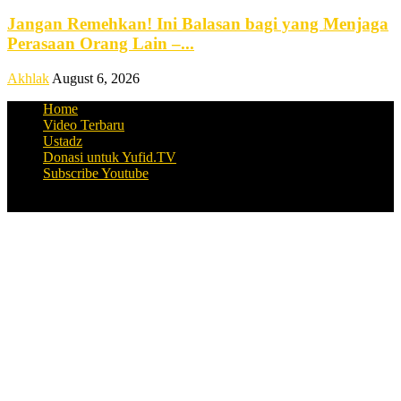
Jangan Remehkan! Ini Balasan bagi yang Menjaga
Perasaan Orang Lain –...
Akhlak
August 6, 2026
Home
Video Terbaru
Ustadz
Donasi untuk Yufid.TV
Subscribe Youtube
© Copyright Yufid.TV 2016