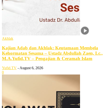
Akhlak
Kajian Adab dan Akhlak: Keutamaan Membela
Kehormatan Sesama – Ustadz Abdullah Zaen, Lc.,
M.A.Yufid.TV – Pengajian & Ceramah Islam
Yufid.TV
-
August 6, 2026
0