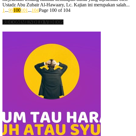
Ustadz Abu Zubair Al-Hawaary, Lc. Kajian ini merupakan salah...
1
...
99
100
101
...
104
Page 100 of 104
RECOMMENDED VIDEOS