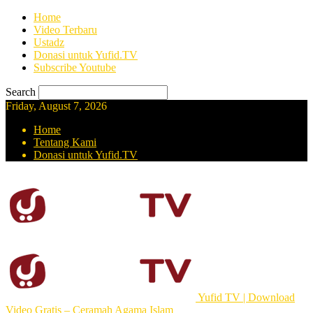
Home
Video Terbaru
Ustadz
Donasi untuk Yufid.TV
Subscribe Youtube
Search
Friday, August 7, 2026
Home
Tentang Kami
Donasi untuk Yufid.TV
Yufid TV | Download
Video Gratis – Ceramah Agama Islam