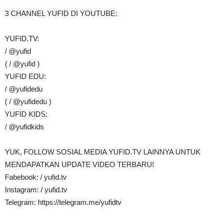
3 CHANNEL YUFID DI YOUTUBE:
YUFID.TV:
/ @yufid
( / @yufid )
YUFID EDU:
/ @yufidedu
( / @yufidedu )
YUFID KIDS:
/ @yufidkids
YUK, FOLLOW SOSIAL MEDIA YUFID.TV LAINNYA UNTUK
MENDAPATKAN UPDATE VIDEO TERBARU!
Fabebook: / yufid.tv
Instagram: / yufid.tv
Telegram: https://telegram.me/yufidtv