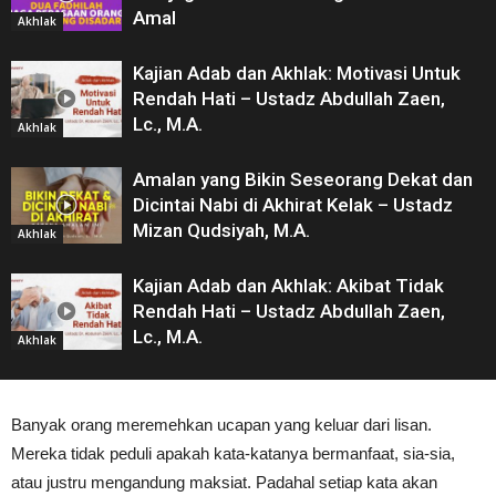
Amal
Akhlak
Kajian Adab dan Akhlak: Motivasi Untuk
Rendah Hati – Ustadz Abdullah Zaen,
Lc., M.A.
Akhlak
Amalan yang Bikin Seseorang Dekat dan
Dicintai Nabi di Akhirat Kelak – Ustadz
Mizan Qudsiyah, M.A.
Akhlak
Kajian Adab dan Akhlak: Akibat Tidak
Rendah Hati – Ustadz Abdullah Zaen,
Lc., M.A.
Akhlak
Banyak orang meremehkan ucapan yang keluar dari lisan.
Mereka tidak peduli apakah kata-katanya bermanfaat, sia-sia,
atau justru mengandung maksiat. Padahal setiap kata akan