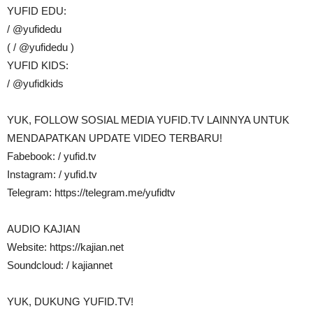
YUFID EDU:
/ @yufidedu
( / @yufidedu )
YUFID KIDS:
/ @yufidkids
YUK, FOLLOW SOSIAL MEDIA YUFID.TV LAINNYA UNTUK
MENDAPATKAN UPDATE VIDEO TERBARU!
Fabebook: / yufid.tv
Instagram: / yufid.tv
Telegram: https://telegram.me/yufidtv
AUDIO KAJIAN
Website: https://kajian.net
Soundcloud: / kajiannet
YUK, DUKUNG YUFID.TV!