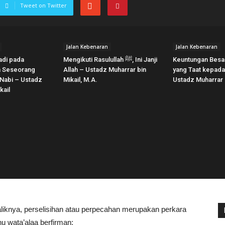
Tweet on Twitter
Jalan Kebenaran
Jalan Kebenaran
adi pada
Mengikuti Rasulullah ﷺ, Ini Janji
Keuntungan Besa
a Seseorang
Allah – Ustadz Muharrar bin
yang Taat kepada Ra
 Nabi – Ustadz
Mikail, M.A.
Ustadz Muharrar b
kail
aliknya, perselisihan atau perpecahan merupakan perkara
hu wata’alaa berfirman: