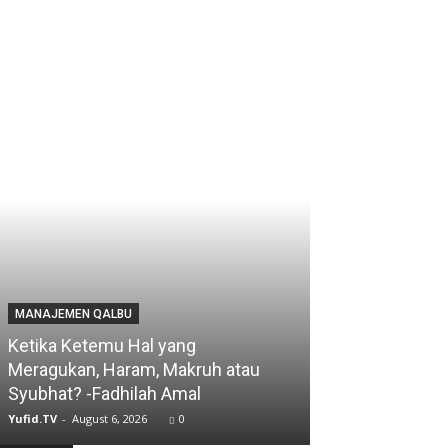
MANAJEMEN QALBU
Ketika Ketemu Hal yang
Meragukan, Haram, Makruh atau
Syubhat? -Fadhilah Amal
Yufid.TV
-
August 6, 2026
0