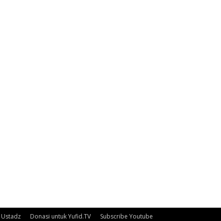
Ustadz
Donasi untuk Yufid.TV
Subscribe Youtube