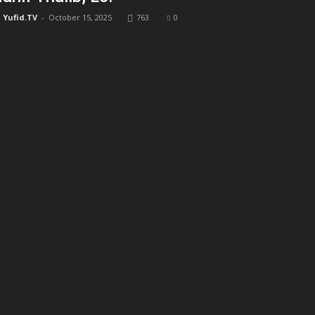
Yufid.TV
-
October 15, 2025
763
0