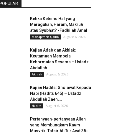
POPULAR
Ketika Ketemu Hal yang
Meragukan, Haram, Makruh
atau Syubhat? -Fadhilah Amal
August 6, 2026
Manajemen Qalbu
Kajian Adab dan Akhlak:
Keutamaan Membela
Kehormatan Sesama – Ustadz
Abdullah...
August 6, 2026
Akhlak
Kajian Hadits: Sholawat Kepada
Nabi (Hadits 645) – Ustadz
Abdullah Zaen,...
August 6, 2026
Hadits
Pertanyaan-pertanyaan Allah
yang Membungkam Kaum
Musyrik. Tafsir At-Tur Ayat 35-