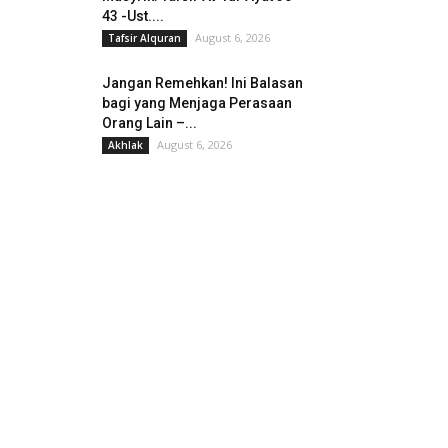
43 -Ust....
August 6, 2026
Tafsir Alquran
Jangan Remehkan! Ini Balasan
bagi yang Menjaga Perasaan
Orang Lain –...
August 6, 2026
Akhlak