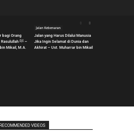
Jalan Kebenaran
r bagi Orang
Jalan yang Harus Dilalui Manusia
sulullah ﷺ –
Jika Ingin Selamat di Dunia dan
in Mikail, M.A.
Akhirat – Ust. Muharrar bin Mikail
RECOMMENDED VIDEOS