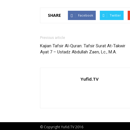
SHARE
Facebook
Twitter
Previous article
Kajian Tafsir Al-Quran: Tafsir Surat At-Takwir
Ayat 7 – Ustadz Abdullah Zaen, Lc., M.A.
Yufid.TV
© Copyright Yufid.TV 2016