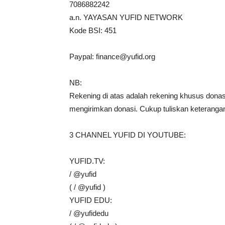
7086882242
a.n. YAYASAN YUFID NETWORK
Kode BSI: 451
Paypal:
finance@yufid.org
NB:
Rekening di atas adalah rekening khusus donasi 
mengirimkan donasi. Cukup tuliskan keterangan
3 CHANNEL YUFID DI YOUTUBE:
YUFID.TV:
/ @yufid
( / @yufid )
YUFID EDU:
/ @yufidedu