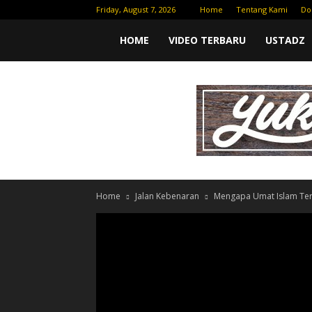
Friday, August 7, 2026
Home
Tentang Kami
Do
Yufid
HOME
VIDEO TERBARU
USTADZ
TV
|
Download
Home
Jalan Kebenaran
Mengapa Umat Islam Terpe
Video
Gratis
–