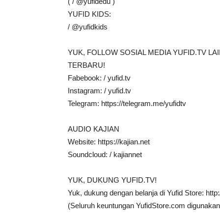
( / @yufidedu )
YUFID KIDS:
/ @yufidkids
YUK, FOLLOW SOSIAL MEDIA YUFID.TV L
TERBARU!
Fabebook: / yufid.tv
Instagram: / yufid.tv
Telegram: https://telegram.me/yufidtv
AUDIO KAJIAN
Website: https://kajian.net
Soundcloud: / kajiannet
YUK, DUKUNG YUFID.TV!
Yuk, dukung dengan belanja di Yufid Store: http
(Seluruh keuntungan YufidStore.com digunakan