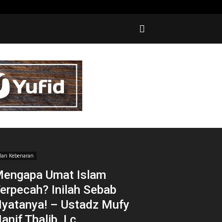
alan Kebenaran
engapa Umat Islam
erpecah? Inilah Sebab
yatanya! – Ustadz Mufy
anif Thalib, Lc.