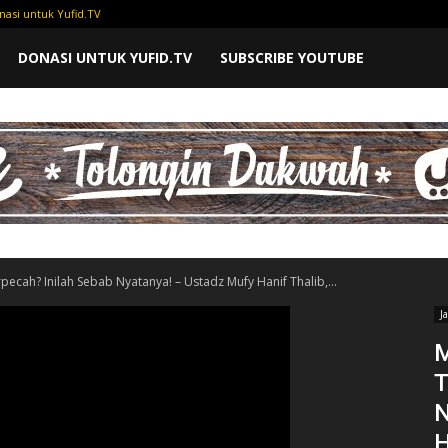
nasi untuk Yufid.TV
DONASI UNTUK YUFID.TV
SUBSCRIBE YOUTUBE
cah? Inilah Sebab Nyatanya! – Ustadz Mufy Hanif Thalib,...
J
M
T
N
H