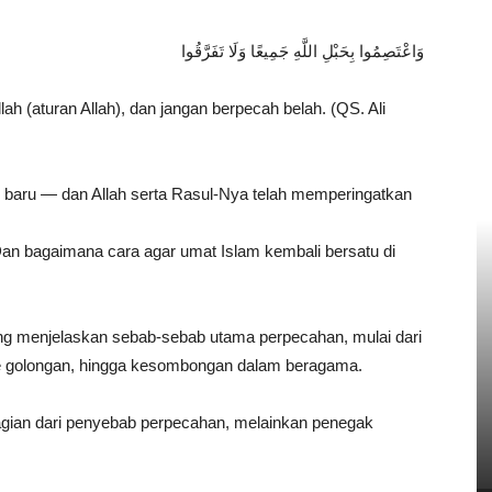
وَاعْتَصِمُوا بِحَبْلِ اللَّهِ جَمِيعًا وَلَا تَفَرَّقُوا
ah (aturan Allah), dan jangan berpecah belah. (QS. Ali
 baru — dan Allah serta Rasul-Nya telah memperingatkan
an bagaimana cara agar umat Islam kembali bersatu di
ng menjelaskan sebab-sebab utama perpecahan, mulai dari
e golongan, hingga kesombongan dalam beragama.
 bagian dari penyebab perpecahan, melainkan penegak