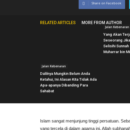
Share on Facebook
RELATED ARTICLES
MORE FROM AUTHOR
Jalan Kebenaran
Yang Akan Terj
Seseorang Jik
Selisihi Sunnah
Muharrar bin Mi
Jalan Kebenaran
Dalilnya Mungkin Belum Anda
Ketahui, Ini Alasan Kita Tidak Ada
Apa-apanya Dibanding Para
Sahabat
Islam sangat menjunjung tinggi persatuan. Seb
yang tercela di dalam agama ini. Allah subhana