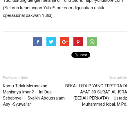
Yuk, dukung dengan belanja di Yufid Store: http://yufidstore.com
(Seluruh keuntungan YufidStore.com digunakan untuk
operasional dakwah Yufid)
Previous article
Next article
Kamu Tidak Merasakan
BEKAL HIDUP YANG TERTERA DI
Manisnya Iman? – Ini Dua
AYAT 80 SURAT AL ISRA
Sebabnya! – Syaikh Abdussalam
(BEDAH PERKATA) – Ustadz
Asy -Syuwai’ar
Muhammad Iqbal, M.Pd.