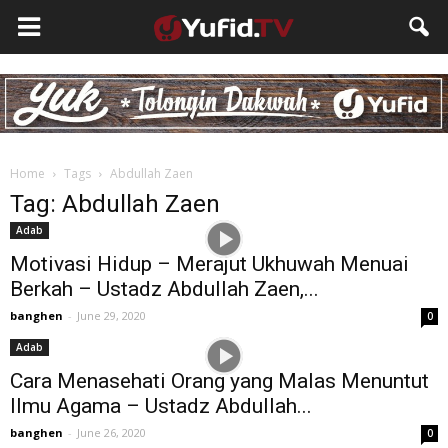
Home
Tags
Abdullah Zaen
Tag: Abdullah Zaen
Adab
Motivasi Hidup – Merajut Ukhuwah Menuai
Berkah – Ustadz Abdullah Zaen,...
banghen
-
June 29, 2020
0
Adab
Cara Menasehati Orang yang Malas Menuntut
Ilmu Agama – Ustadz Abdullah...
banghen
-
June 26, 2020
0