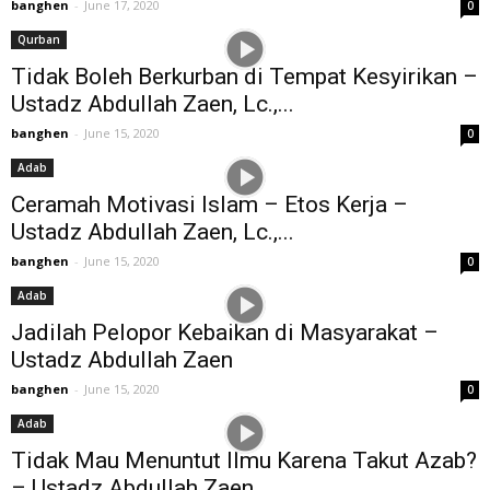
banghen
-
June 17, 2020
0
Qurban
Tidak Boleh Berkurban di Tempat Kesyirikan –
Ustadz Abdullah Zaen, Lc.,...
banghen
-
June 15, 2020
0
Adab
Ceramah Motivasi Islam – Etos Kerja –
Ustadz Abdullah Zaen, Lc.,...
banghen
-
June 15, 2020
0
Adab
Jadilah Pelopor Kebaikan di Masyarakat –
Ustadz Abdullah Zaen
banghen
-
June 15, 2020
0
Adab
Tidak Mau Menuntut Ilmu Karena Takut Azab?
– Ustadz Abdullah Zaen