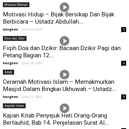
Mutiara Hikmah
Motivasi Hidup – Bijak Bersikap Dan Bijak
Berbicara – Ustadz Abdullah...
banghen
-
June 25, 2020
0
Doa dan Zikir
Fiqih Doa dan Dzikir: Bacaan Dzikir Pagi dan
Petang Bagian 12...
banghen
-
June 24, 2020
0
Adab
Ceramah Motivasi Islam – Memakmurkan
Masjid Dalam Bingkai Ukhuwah – Ustadz...
banghen
-
June 22, 2020
0
Aqidah Islam
Kajian Kitab Penyejuk Hati Orang-Orang
Bertauhid, Bab 14. Penjelasan Surat Al...