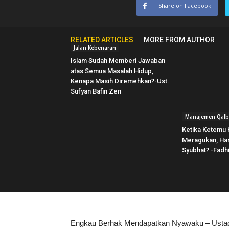
Share on Facebook
RELATED ARTICLES
MORE FROM AUTHOR
Jalan Kebenaran
Islam Sudah Memberi Jawaban
atas Semua Masalah Hidup,
Kenapa Masih Diremehkan?-Ust.
Sufyan Bafin Zen
Manajemen Qal
Ketika Ketemu 
Meragukan, Har
Syubhat? -Fadh
Engkau Berhak Mendapatkan Nyawaku – Usta