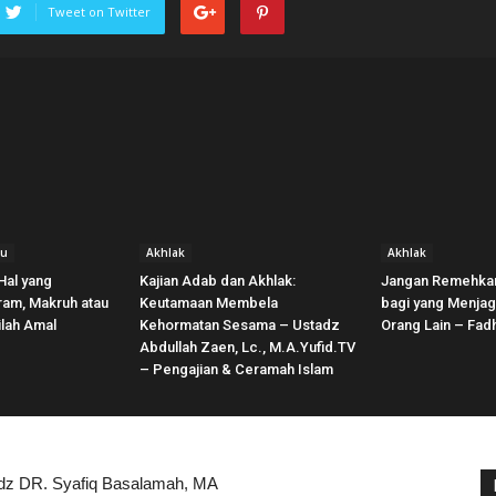
Tweet on Twitter
bu
Akhlak
Akhlak
Hal yang
Kajian Adab dan Akhlak:
Jangan Remehkan!
am, Makruh atau
Keutamaan Membela
bagi yang Menja
ilah Amal
Kehormatan Sesama – Ustadz
Orang Lain – Fad
Abdullah Zaen, Lc., M.A.Yufid.TV
– Pengajian & Ceramah Islam
dz DR. Syafiq Basalamah, MA