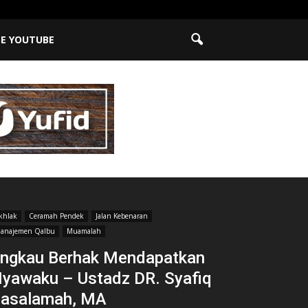
BE YOUTUBE
khlak
Ceramah Pendek
Jalan Kebenaran
anajemen Qalbu
Muamalah
ngkau Berhak Mendapatkan
yawaku – Ustadz DR. Syafiq
asalamah, MA