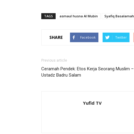
TAGS
asmaul husna Al Mubin
Syafiq Basalamah
SHARE
Facebook
Twitter
Previous article
Ceramah Pendek: Etos Kerja Seorang Muslim –
Ustadz Badru Salam
Yufid TV