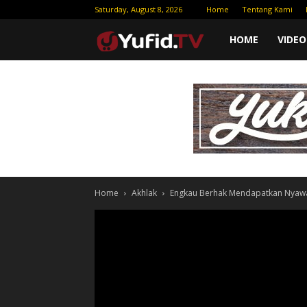
Saturday, August 8, 2026
Home
Tentang Kami
Yufid
HOME
VIDEO
TV
|
Download
Home
Akhlak
Engkau Berhak Mendapatkan Nyawa
Video
Gratis
–