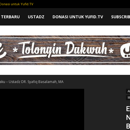
Donasi untuk Yufid.TV
 TERBARU
USTADZ
DONASI UNTUK YUFID.TV
SUBSCRI
ku – Ustadz DR. Syafiq Basalamah, MA
A
M
E
N
B