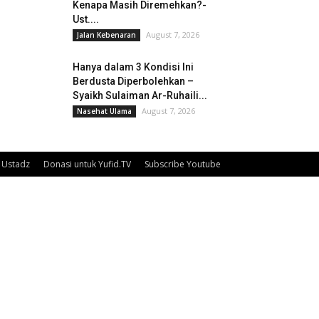
Kenapa Masih Diremehkan?-
Ust....
August 7, 2026
Jalan Kebenaran
Hanya dalam 3 Kondisi Ini
Berdusta Diperbolehkan –
Syaikh Sulaiman Ar-Ruhaili...
August 7, 2026
Nasehat Ulama
Ustadz
Donasi untuk Yufid.TV
Subscribe Youtube