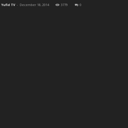
Yufid TV
-
December 18, 2014
3779
0