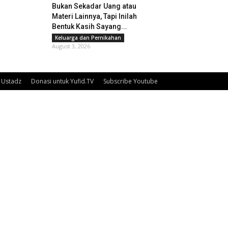
Bukan Sekadar Uang atau
Materi Lainnya, Tapi Inilah
Bentuk Kasih Sayang...
Keluarga dan Pernikahan
August 3, 2026
Ustadz
Donasi untuk Yufid.TV
Subscribe Youtube