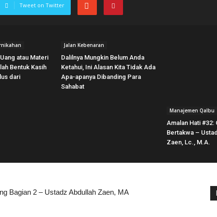
Tweet on Twitter
rnikahan
Jalan Kebenaran
Uang atau Materi
Dalilnya Mungkin Belum Anda
ilah Bentuk Kasih
Ketahui, Ini Alasan Kita Tidak Ada
us dari
Apa-apanya Dibanding Para
Sahabat
Manajemen Qalbu
Amalan Hati #32: 
Bertakwa – Ustad
Zaen, Lc., M.A.
ng Bagian 2 – Ustadz Abdullah Zaen, MA