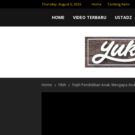
Thursday, August 6, 2026
Home
Tentang Kami
Yufid
HOME
VIDEO TERBARU
USTADZ
TV
|
Download
Home
Fikih
Fiqih Pendidikan Anak: Mengapa Ana
Video
Gratis
–