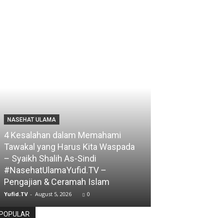
NASEHAT ULAMA
4 Kesalahan dalam Memahami
Tawakal yang Harus Kita Waspada
– Syaikh Shalih As-Sindi
#NasehatUlamaYufid.TV –
Pengajian & Ceramah Islam
Yufid.TV
-
August 5, 2026
0
POPULAR