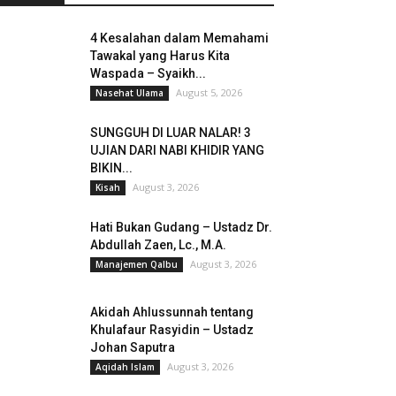
4 Kesalahan dalam Memahami
Tawakal yang Harus Kita
Waspada – Syaikh...
August 5, 2026
Nasehat Ulama
SUNGGUH DI LUAR NALAR! 3
UJIAN DARI NABI KHIDIR YANG
BIKIN...
August 3, 2026
Kisah
Hati Bukan Gudang – Ustadz Dr.
Abdullah Zaen, Lc., M.A.
August 3, 2026
Manajemen Qalbu
Akidah Ahlussunnah tentang
Khulafaur Rasyidin – Ustadz
Johan Saputra
August 3, 2026
Aqidah Islam