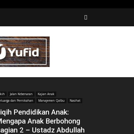
ikih
Jalan Kebenaran
Kajian Anak
eluarga dan Pernikahan
Manajemen Qalbu
Nasihat
iqih Pendidikan Anak:
engapa Anak Berbohong
agian 2 – Ustadz Abdullah