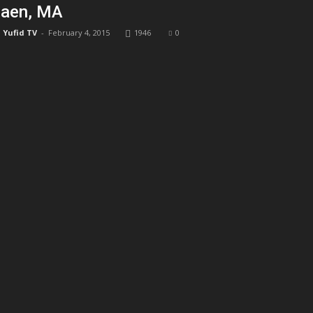
aen, MA
Yufid TV
-
February 4, 2015
1946
0