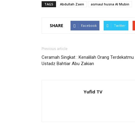
TAGS
Abdullah Zaen
asmaul husna Al Mubin
SHARE
Facebook
Twitter
Previous article
Ceramah Singkat : Kenalilah Orang Terdekatmu
Ustadz Bahtiar Abu Zakian
Yufid TV