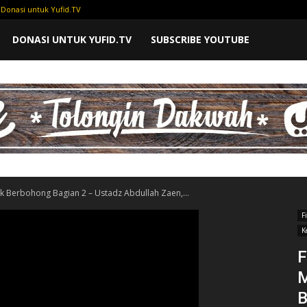
Donasi untuk Yufid.TV
DONASI UNTUK YUFID.TV
SUBSCRIBE YOUTUBE
k Berbohong Bagian 2 – Ustadz Abdullah Zaen,...
F
K
F
M
B