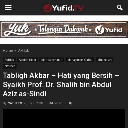
Home
Akhlak
Akhlak
Aqidah Islam
Jalan Kebenaran
Manajemen Qalbu
Muamalah
Nasihat
Tabligh Akbar – Hati yang Bersih –
Syaikh Prof. Dr. Shalih bin Abdul
Aziz as-Sindi
By
Yufid TV
-
July 9, 2018
2072
0