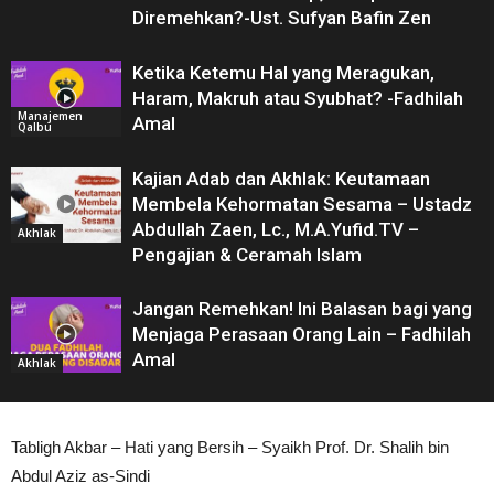
Diremehkan?-Ust. Sufyan Bafin Zen
Ketika Ketemu Hal yang Meragukan,
Haram, Makruh atau Syubhat? -Fadhilah
Manajemen
Amal
Qalbu
Kajian Adab dan Akhlak: Keutamaan
Membela Kehormatan Sesama – Ustadz
Abdullah Zaen, Lc., M.A.Yufid.TV –
Akhlak
Pengajian & Ceramah Islam
Jangan Remehkan! Ini Balasan bagi yang
Menjaga Perasaan Orang Lain – Fadhilah
Amal
Akhlak
Tabligh Akbar – Hati yang Bersih – Syaikh Prof. Dr. Shalih bin
Abdul Aziz as-Sindi