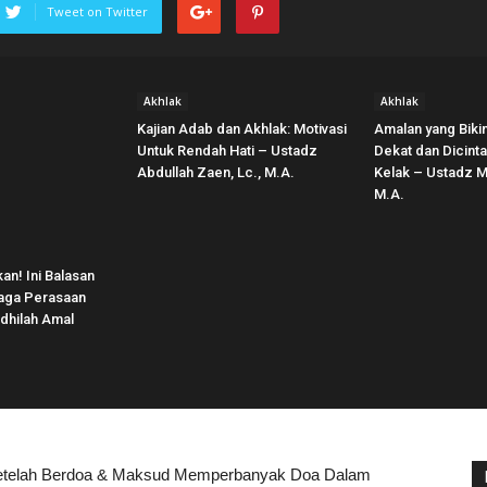
Tweet on Twitter
Akhlak
Akhlak
Kajian Adab dan Akhlak: Motivasi
Amalan yang Biki
Untuk Rendah Hati – Ustadz
Dekat dan Dicintai
Abdullah Zaen, Lc., M.A.
Kelak – Ustadz M
M.A.
n! Ini Balasan
jaga Perasaan
adhilah Amal
etelah Berdoa & Maksud Memperbanyak Doa Dalam