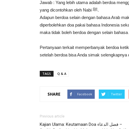
Jawab : Yang lebih utama adalah berdoa meng
yang dicontohkan oleh Nabi ﷺ.
Adapun berdoa selain dengan bahasa Arab maka 
diperbolehkan doa pakai bahasa Indonesia sek
maka tidak boleh berdoa dengan selain bahasa 
Pertanyaan terkait memperbanyak berdoa ketik
setelah berdoa bisa Anda simak selengkapnya d
TAGS
Q & A
SHARE
Facebook
Twitter
Previous article
Kajian Ulama: Keutamaan Doa فضل الدعاء –