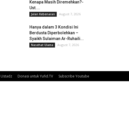
Kenapa Masih Diremehkan?-
Ust....
August 7, 2026
Jalan Kebenaran
Hanya dalam 3 Kondisi Ini
Berdusta Diperbolehkan –
Syaikh Sulaiman Ar-Ruhaili...
August 7, 2026
Nasehat Ulama
Ustadz
Donasi untuk Yufid.TV
Subscribe Youtube