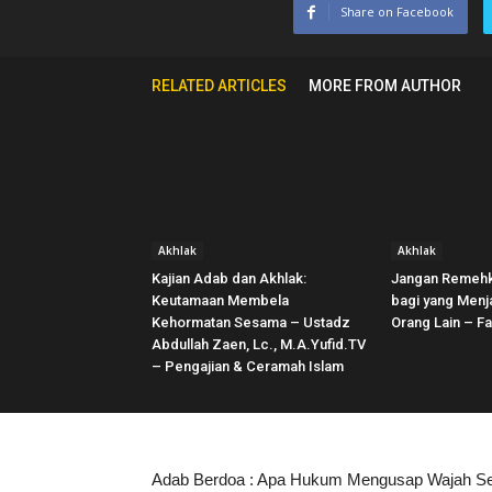
Share on Facebook
RELATED ARTICLES
MORE FROM AUTHOR
Akhlak
Akhlak
Kajian Adab dan Akhlak:
Jangan Remehka
Keutamaan Membela
bagi yang Men
Kehormatan Sesama – Ustadz
Orang Lain – F
Abdullah Zaen, Lc., M.A.Yufid.TV
– Pengajian & Ceramah Islam
Adab Berdoa : Apa Hukum Mengusap Wajah S