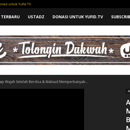
onasi untuk Yufid.TV
 TERBARU
USTADZ
DONASI UNTUK YUFID.TV
SUBSCRI
p Wajah Setelah Berdoa & Maksud Memperbanyak...
A
A
M
B
M