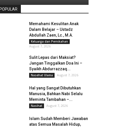
POPULAR
Memahami Kesulitan Anak
Dalam Belajar – Ustadz
Abdullah Zaen, Lc., M.A.
Keluarga dan Pernikahan
August 7, 2026
Sulit Lepas dari Maksiat?
Jangan Tinggalkan Doa Ini –
Syaikh Abdurrazzaq...
August 7, 2026
Nasehat Ulama
Hal yang Sangat Dibutuhkan
Manusia, Bahkan Nabi Selalu
Meminta Tambahan –...
August 7, 2026
Nasihat
Islam Sudah Memberi Jawaban
atas Semua Masalah Hidup,