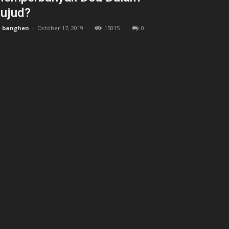
ujud?
banghen
-
October 17, 2019
15015
0