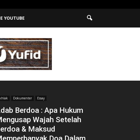
BE YOUTUBE
khlak
Dokumenter
Essay
dab Berdoa : Apa Hukum
engusap Wajah Setelah
erdoa & Maksud
emperbanyak Doa Dalam