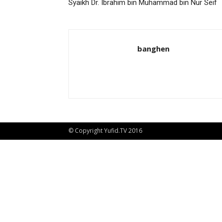
Syaikh Dr. Ibrahim bin Muhammad bin Nur Seif
banghen
© Copyright Yufid.TV 2016