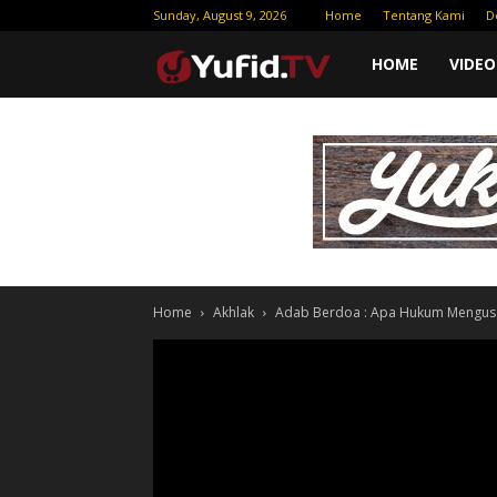
Sunday, August 9, 2026
Home
Tentang Kami
D
Yufid
HOME
VIDEO
TV
|
Download
Home
Akhlak
Adab Berdoa : Apa Hukum Mengusa
Video
Gratis
–