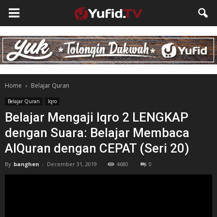
Home
Belajar Quran
Belajar Quran
Iqro
Belajar Mengaji Iqro 2 LENGKAP
dengan Suara: Belajar Membaca
AlQuran dengan CEPAT (Seri 20)
By
banghen
-
December 31, 2019
4680
0