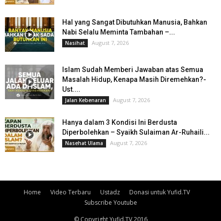
Hal yang Sangat Dibutuhkan Manusia, Bahkan
Nabi Selalu Meminta Tambahan –...
August 7, 2026
Nasihat
Islam Sudah Memberi Jawaban atas Semua
Masalah Hidup, Kenapa Masih Diremehkan?-
Ust....
August 7, 2026
Jalan Kebenaran
Hanya dalam 3 Kondisi Ini Berdusta
Diperbolehkan – Syaikh Sulaiman Ar-Ruhaili...
August 7, 2026
Nasehat Ulama
Home
Video Terbaru
Ustadz
Donasi untuk Yufid.TV
Subscribe Youtube
© Copyright Yufid.TV 2016