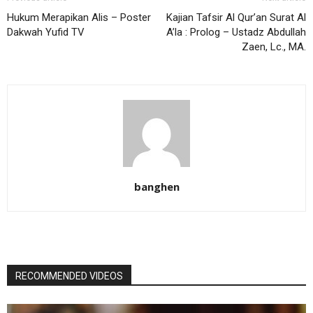
Hukum Merapikan Alis – Poster
Kajian Tafsir Al Qur’an Surat Al
Dakwah Yufid TV
A’la : Prolog – Ustadz Abdullah
Zaen, Lc., MA.
banghen
RECOMMENDED VIDEOS