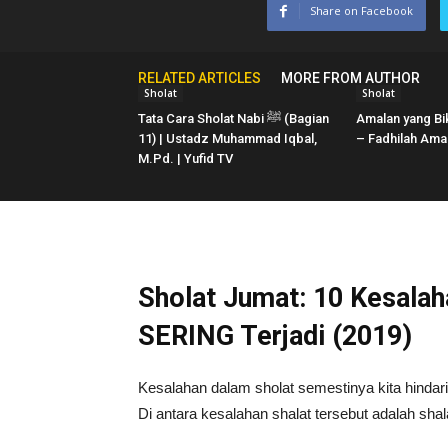
Share on Facebook
RELATED ARTICLES
MORE FROM AUTHOR
Sholat
Sholat
Tata Cara Sholat Nabi ﷺ (Bagian
Amalan yang Bik
11) | Ustadz Muhammad Iqbal,
– Fadhilah Ama
M.Pd. | Yufid TV
Sholat Jumat: 10 Kesalah
SERING Terjadi (2019)
Kesalahan dalam sholat semestinya kita hindari
Di antara kesalahan shalat tersebut adalah sha