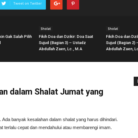
Tweet on Twitter
Sholat
Sholat
in Gak Salah Pilih
Fikih Doa dan Dzikir: Doa Saat
Fikih Doa dan Dzi
l
Sujud (Bagian 3) – Ustadz
Sujud (Bagian 2)
Abdullah Zaen, Lc., M.A
Abdullah Zaen, Lc
an dalam Shalat Jumat yang
. Ada banyak kesalahan dalam shalat yang harus dihindari.
lat terlalu cepat dan mendahului atau membarengi imam.