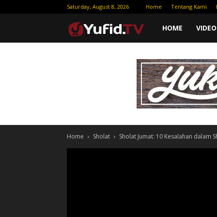
Saturday, August 8, 2026
Home
Tentang Kami
Yufid
HOME
VIDEO
TV
|
Download
Home
Sholat
Sholat Jumat: 10 Kesalahan dalam S
Video
Gratis
–