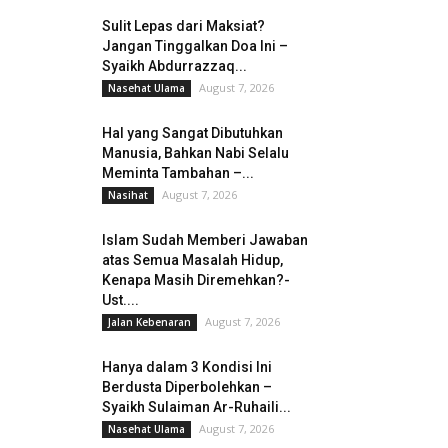
Sulit Lepas dari Maksiat?
Jangan Tinggalkan Doa Ini –
Syaikh Abdurrazzaq...
August 7, 2026
Nasehat Ulama
Hal yang Sangat Dibutuhkan
Manusia, Bahkan Nabi Selalu
Meminta Tambahan –...
August 7, 2026
Nasihat
Islam Sudah Memberi Jawaban
atas Semua Masalah Hidup,
Kenapa Masih Diremehkan?-
Ust....
August 7, 2026
Jalan Kebenaran
Hanya dalam 3 Kondisi Ini
Berdusta Diperbolehkan –
Syaikh Sulaiman Ar-Ruhaili...
August 7, 2026
Nasehat Ulama