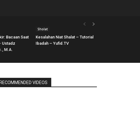
Sholat
kir: Bacaan Saat
Kesalahan Niat Shalat – Tutorial
 – Ustadz
Ibadah – Yufid.TV
., M.A.
RECOMMENDED VIDEOS