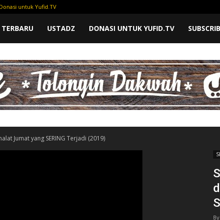
Donasi untuk Yufid.TV
 TERBARU
USTADZ
DONASI UNTUK YUFID.TV
SUBSCRI
halat Jumat yang SERING Terjadi (2019)
S
S
d
S
By