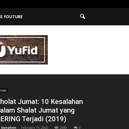
BE YOUTUBE
holat
holat Jumat: 10 Kesalahan
alam Shalat Jumat yang
ERING Terjadi (2019)
banghen
-
February 11, 2020
2643
0