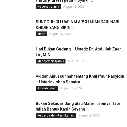
Harus Kita Waspada – Syaikh...
August 5, 2026
Nasehat Ulama
SUNGGUH DI LUAR NALAR! 3 UJIAN DARI NABI
KHIDIR YANG BIKIN...
August 3, 2026
Kisah
Hati Bukan Gudang – Ustadz Dr. Abdullah Zaen,
Lc., M.A.
August 3, 2026
Manajemen Qalbu
Akidah Ahlussunnah tentang Khulafaur Rasyidin
– Ustadz Johan Saputra
August 3, 2026
Aqidah Islam
Bukan Sekadar Uang atau Materi Lainnya, Tapi
Inilah Bentuk Kasih Sayang...
August 3, 2026
Keluarga dan Pernikahan