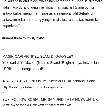
Beliau shallallahu ‘alaihi wa sallam bersabda, “Sungguh, di antara
kalian ada ,lorang yang membuat manusia lari! Siapa pun di
antara kalian mengimami manusia, ringankanlah! Sebab, di
antara mereka ada orang yang lemah, tua renta, atau memiliki
keperluan.”
#imam​ #makmum​ #yufidtv​
*
MASIH CARI ARTIKEL ISLAM DI GOOGLE?
Yuk, cari di Yufid.com (Islamic Search Engine) saja. Insyaallah
LEBIH menenangkan hati!
*
►► SUBSCRIBE di sini untuk belajar LEBIH tentang Islam:
http://www.youtube.com/subscription_c…​
*
YUK, FOLLOW SOSIAL MEDIA YUFID.TV LAINNYA UNTUK
MENDAPATKAN UPDATE VIDEO TERBARU!