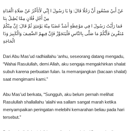
عَنْ أَبيْ مَسْعُودٍ أَنَّ رَجُلًا قَالَ: وَا يَا رَسُولَ ا إِنِّي لَأَتَأَخَّرُ عَنْ صَلَاةِ الْغَدَاةِ
مِنْ أَجْلِ فُلَانٍ مِمَّا يُطِيلُ بِنَا
فَمَا رَأَيْتُ رَسُولَ ا فِي مَوْعِظَةٍ أَشَدَّ غَضَبًا مِنْهُ يَوْمَئِذٍ ثُمَّ قَالَ: إِنَّ مِنْكُمْ
مُنَفِّرِينَ فَأَيُّكُمْ مَا صَلَّى بِالنَّاسِ فَلْيَتَجَوَّزْ فَإِنَّ فِيهِمْ الضَّعِيفَ وَالْكَبِيرَ وَذَا
الْحَاجَةِ
Dari Abu Mas’ud radhiallahu ‘anhu, seseorang datang mengadu,
“Wahai Rasulullah, demi Allah, aku sengaja mengakhirkan shalat
subuh karena perbuatan fulan. Ia memanjangkan (bacaan shalat)
saat mengimami kami.”
Abu Mas’ud berkata, “Sungguh, aku belum pernah melihat
Rasulullah shallallahu ‘alaihi wa sallam sangat marah ketika
menyampaikan peringatan melebihi kemarahan beliau pada hari
tersebut.”