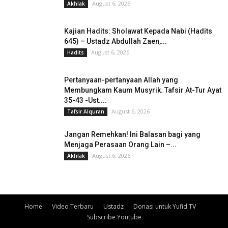
August 6, 2026
Akhlak
Kajian Hadits: Sholawat Kepada Nabi (Hadits
645) – Ustadz Abdullah Zaen,...
August 6, 2026
Hadits
Pertanyaan-pertanyaan Allah yang
Membungkam Kaum Musyrik. Tafsir At-Tur Ayat
35-43 -Ust....
August 6, 2026
Tafsir Alquran
Jangan Remehkan! Ini Balasan bagi yang
Menjaga Perasaan Orang Lain –...
August 6, 2026
Akhlak
Home
Video Terbaru
Ustadz
Donasi untuk Yufid.TV
Subscribe Youtube