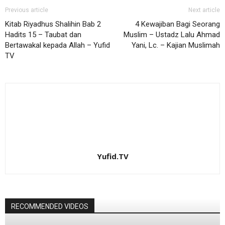
Previous article
Next article
Kitab Riyadhus Shalihin Bab 2
4 Kewajiban Bagi Seorang
Hadits 15 – Taubat dan
Muslim – Ustadz Lalu Ahmad
Bertawakal kepada Allah – Yufid
Yani, Lc. – Kajian Muslimah
TV
Yufid.TV
RECOMMENDED VIDEOS