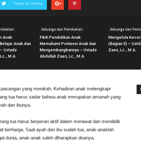
Tweet on Twitter
rnikahan
Keluarga dan Pernikahan
Keluarga dan Pern
n Anak:
Fikih Pendidikan Anak:
Mengelola Kecer
elajar Anak dan
Memahami Pontensi Anak dan
(Bagian 5) – Ustd
 – Ustadz
Mengembangkannya – Ustadz
Zaen, Lc., M.A.
Lc., M.A.
Abdullah Zaen, Lc., M.A.
eh pasangan yang menikah. Kehadiran anak melengkapi
rang tua harus sadar bahwa anak merupakan amanah yang
yah dan ibunya.
orang tua harus berperan aktif dalam merawat dan mendidik
t berharga. Saat ayah dan ibu sudah tua, anak-anaklah
al dunia, anak-anak saleh diharapkan doanya.