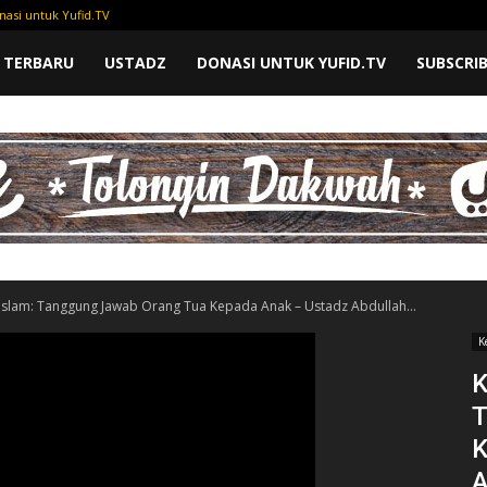
nasi untuk Yufid.TV
 TERBARU
USTADZ
DONASI UNTUK YUFID.TV
SUBSCRI
 Islam: Tanggung Jawab Orang Tua Kepada Anak – Ustadz Abdullah...
K
K
T
K
A