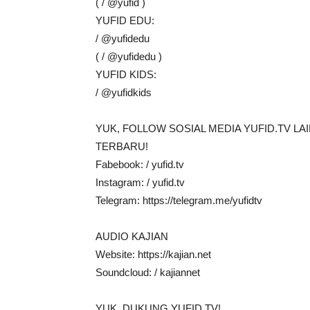
( / @yufid )
YUFID EDU:
/ @yufidedu
( / @yufidedu )
YUFID KIDS:
/ @yufidkids
YUK, FOLLOW SOSIAL MEDIA YUFID.TV L
TERBARU!
Fabebook: / yufid.tv
Instagram: / yufid.tv
Telegram: https://telegram.me/yufidtv
AUDIO KAJIAN
Website: https://kajian.net
Soundcloud: / kajiannet
YUK, DUKUNG YUFID.TV!