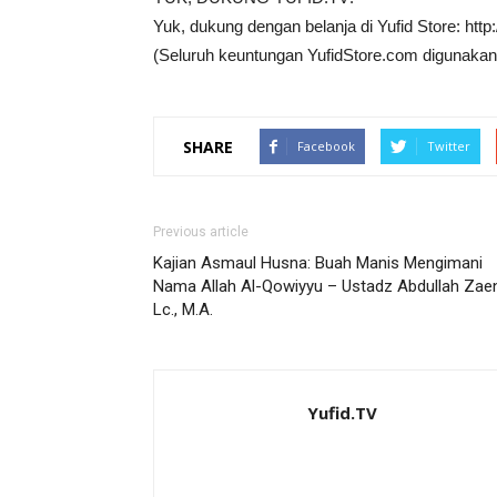
Yuk, dukung dengan belanja di Yufid Store: http
(Seluruh keuntungan YufidStore.com digunakan
SHARE
Facebook
Twitter
Previous article
Kajian Asmaul Husna: Buah Manis Mengimani
Nama Allah Al-Qowiyyu – Ustadz Abdullah Zaen
Lc., M.A.
Yufid.TV