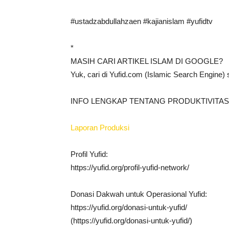
#ustadzabdullahzaen #kajianislam #yufidtv
*
MASIH CARI ARTIKEL ISLAM DI GOOGLE?
Yuk, cari di Yufid.com (Islamic Search Engine)
INFO LENGKAP TENTANG PRODUKTIVITAS 
Laporan Produksi
Profil Yufid:
https://yufid.org/profil-yufid-network/
Donasi Dakwah untuk Operasional Yufid:
https://yufid.org/donasi-untuk-yufid/
(https://yufid.org/donasi-untuk-yufid/)