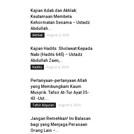
Kajian Adab dan Akhlak:
Keutamaan Membela
Kehormatan Sesama – Ustadz
Abdullah...
August 6, 2026
Akhlak
Kajian Hadits: Sholawat Kepada
Nabi (Hadits 645) – Ustadz
Abdullah Zaen,...
August 6, 2026
Hadits
Pertanyaan-pertanyaan Allah
yang Membungkam Kaum
Musyrik. Tafsir At-Tur Ayat 35-
43 -Ust....
August 6, 2026
Tafsir Alquran
Jangan Remehkan! Ini Balasan
bagi yang Menjaga Perasaan
Orang Lain –...