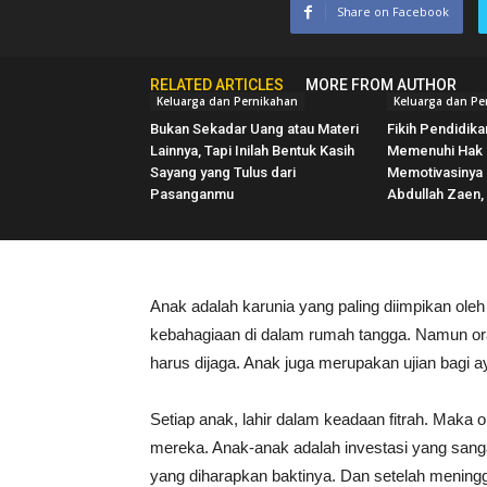
Share on Facebook
RELATED ARTICLES
MORE FROM AUTHOR
Keluarga dan Pernikahan
Keluarga dan Pe
Bukan Sekadar Uang atau Materi
Fikih Pendidika
Lainnya, Tapi Inilah Bentuk Kasih
Memenuhi Hak B
Sayang yang Tulus dari
Memotivasinya
Pasanganmu
Abdullah Zaen, 
Anak adalah karunia yang paling diimpikan ol
kebahagiaan di dalam rumah tangga. Namun o
harus dijaga. Anak juga merupakan ujian bagi a
Setiap anak, lahir dalam keadaan fitrah. Maka 
mereka. Anak-anak adalah investasi yang sanga
yang diharapkan baktinya. Dan setelah meningg