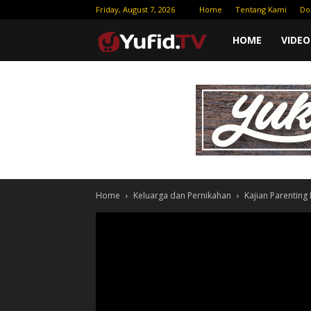
Friday, August 7, 2026
Home
Tentang Kami
Do
Yufid
HOME
VIDEO
TV
|
Download
Home
Keluarga dan Pernikahan
Kajian Parenting
Video
Gratis
–