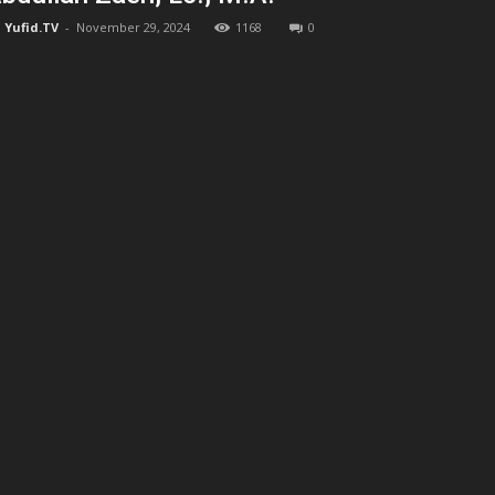
Yufid.TV
-
November 29, 2024
1168
0