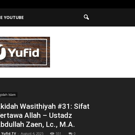
BE YOUTUBE
qidah Islam
kidah Wasithiyah #31: Sifat
ertawa Allah – Ustadz
bdullah Zaen, Lc., M.A.
Yufid.TV
-
August 4, 2025
551
0