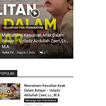
NASEHAT ULAMA
KELUARGA DAN PERNIKAHAN
Sulit Lepas da
Memahami Kesulitan Anak Dalam
Tinggalkan Doa
Belajar – Ustadz Abdullah Zaen, Lc.,
Abdurrazzaq bi
M.A.
Abbad
Yufid.TV
-
August 7, 2026
0
Yufid.TV
-
August 7,
POPULAR
Memahami Kesulitan Anak
Dalam Belajar – Ustadz
Abdullah Zaen, Lc., M.A.
Keluarga dan Pernikahan
August 7, 2026