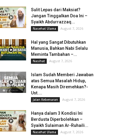
Sulit Lepas dari Maksiat?
Jangan Tinggalkan Doa Ini –
Syaikh Abdurrazzaq...
August 7, 2026
Nasehat Ulama
Hal yang Sangat Dibutuhkan
Manusia, Bahkan Nabi Selalu
Meminta Tambahan –...
August 7, 2026
Nasihat
Islam Sudah Memberi Jawaban
atas Semua Masalah Hidup,
Kenapa Masih Diremehkan?-
Ust....
August 7, 2026
Jalan Kebenaran
Hanya dalam 3 Kondisi Ini
Berdusta Diperbolehkan –
Syaikh Sulaiman Ar-Ruhaili...
August 7, 2026
Nasehat Ulama