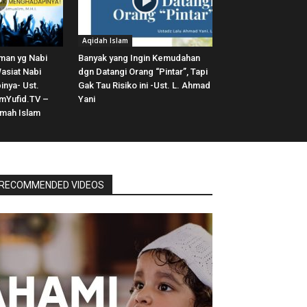
Aqidah Islam
aman yg Nabi
Banyak yang Ingin Kemudahan
Wasiat Nabi
dgn Datangi Orang “Pintar”, Tapi
nya- Ust.
Gak Tau Risiko ini -Ust. L. Ahmad
mYufid.TV –
Yani
amah Islam
RECOMMENDED VIDEOS