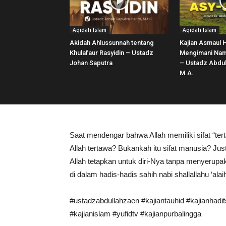
Aqidah Islam
Aqidah Islam
Akidah Ahlussunnah tentang
Kajian Asmaul 
Khulafaur Rasyidin – Ustadz
Mengimani Nama
Johan Saputra
– Ustadz Abdul
M.A.
Saat mendengar bahwa Allah memiliki sifat “te
Allah tertawa? Bukankah itu sifat manusia? Jus
Allah tetapkan untuk diri-Nya tanpa menyerupa
di dalam hadis-hadis sahih nabi shallallahu ‘ala
#ustadzabdullahzaen #kajiantauhid #kajianhadit
#kajianislam #yufidtv #kajianpurbalingga