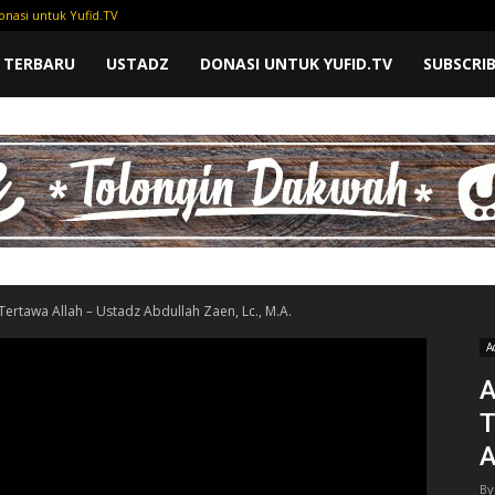
onasi untuk Yufid.TV
 TERBARU
USTADZ
DONASI UNTUK YUFID.TV
SUBSCRI
Tertawa Allah – Ustadz Abdullah Zaen, Lc., M.A.
A
A
T
A
By