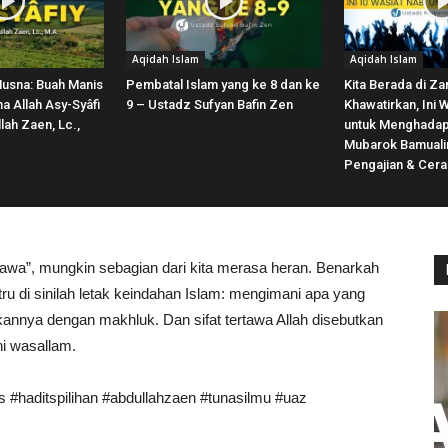
Aqidah Islam
Aqidah Islam
Husna: Buah Manis
Pembatal Islam yang ke 8 dan ke
Kita Berada di Z
 Allah Asy-Syâfi
9 – Ustadz Sufyan Bafin Zen
Khawatirkan, Ini 
lah Zaen, Lc.,
untuk Menghadapi
Mubarok Bamuali
Pengajian & Cer
rtawa”, mungkin sebagian dari kita merasa heran. Benarkah
tru di sinilah letak keindahan Islam: mengimani apa yang
kannya dengan makhluk. Dan sifat tertawa Allah disebutkan
ihi wasallam.
s #haditspilihan #abdullahzaen #tunasilmu #uaz