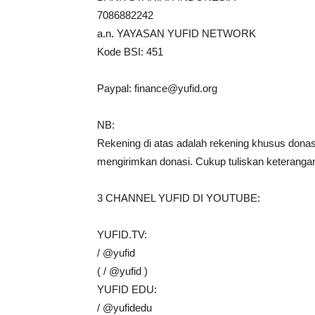
7086882242
a.n. YAYASAN YUFID NETWORK
Kode BSI: 451
Paypal:
finance@yufid.org
NB:
Rekening di atas adalah rekening khusus donasi 
mengirimkan donasi. Cukup tuliskan keterangan
3 CHANNEL YUFID DI YOUTUBE:
YUFID.TV:
/ @yufid
( / @yufid )
YUFID EDU:
/ @yufidedu