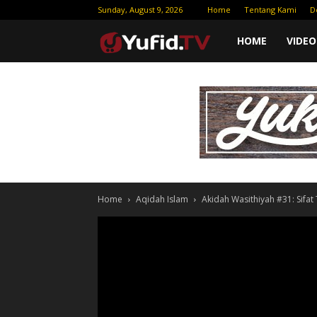
Sunday, August 9, 2026
Home
Tentang Kami
D
Yufid
HOME
VIDEO
TV
|
Download
Home
Aqidah Islam
Akidah Wasithiyah #31: Sifat 
Video
Gratis
–