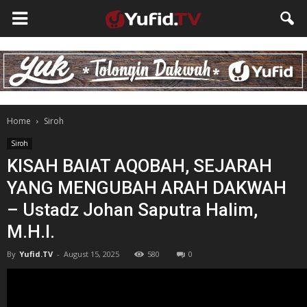
Home
Siroh
Siroh
KISAH BAIAT AQOBAH, SEJARAH
YANG MENGUBAH ARAH DAKWAH
– Ustadz Johan Saputra Halim,
M.H.I.
By
Yufid.TV
-
August 15, 2025
580
0