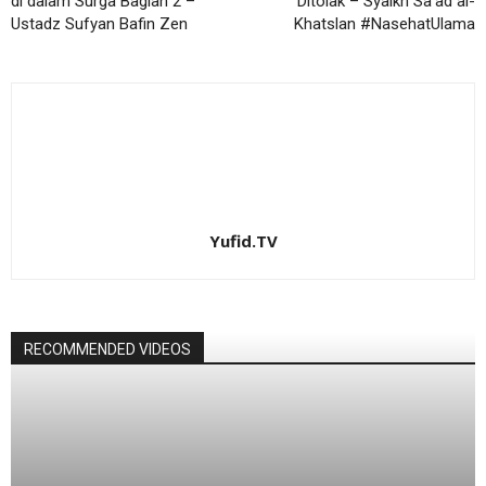
di dalam Surga Bagian 2 –
Ditolak – Syaikh Sa’ad al-
Ustadz Sufyan Bafin Zen
Khatslan #NasehatUlama
Yufid.TV
RECOMMENDED VIDEOS