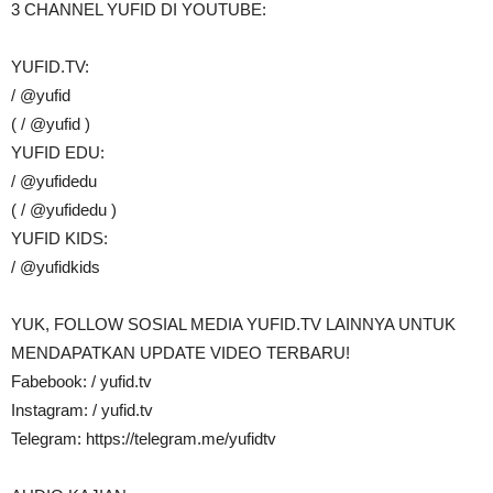
3 CHANNEL YUFID DI YOUTUBE:
YUFID.TV:
/ @yufid
( / @yufid )
YUFID EDU:
/ @yufidedu
( / @yufidedu )
YUFID KIDS:
/ @yufidkids
YUK, FOLLOW SOSIAL MEDIA YUFID.TV LAINNYA UNTUK
MENDAPATKAN UPDATE VIDEO TERBARU!
Fabebook: / yufid.tv
Instagram: / yufid.tv
Telegram: https://telegram.me/yufidtv