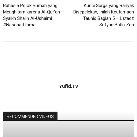
Rahasia Pojok Rumah yang
Kunci Surga yang Banyak
Menghitam karena Al-Qur’an –
Disepelekan, Inilah Keutamaan
Syaikh Shalih Al-Ushaimi
Tauhid Bagian 5 – Ustadz
#NasehatUlama
Sufyan Bafin Zen
Yufid.TV
RECOMMENDED VIDEOS