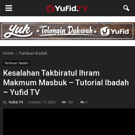
Home
Panduan Ibadah
Panduan Ibadah
Kesalahan Takbiratul Ihram
Makmum Masbuk – Tutorial Ibadah
– Yufid TV
By
Yufid.TV
-
October 17, 2025
729
0