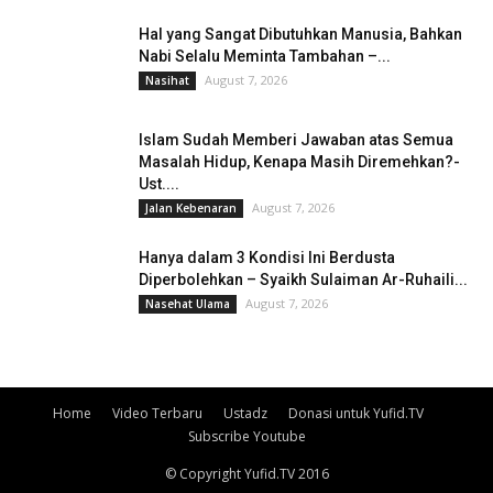
Hal yang Sangat Dibutuhkan Manusia, Bahkan
Nabi Selalu Meminta Tambahan –...
August 7, 2026
Nasihat
Islam Sudah Memberi Jawaban atas Semua
Masalah Hidup, Kenapa Masih Diremehkan?-
Ust....
August 7, 2026
Jalan Kebenaran
Hanya dalam 3 Kondisi Ini Berdusta
Diperbolehkan – Syaikh Sulaiman Ar-Ruhaili...
August 7, 2026
Nasehat Ulama
Home
Video Terbaru
Ustadz
Donasi untuk Yufid.TV
Subscribe Youtube
© Copyright Yufid.TV 2016