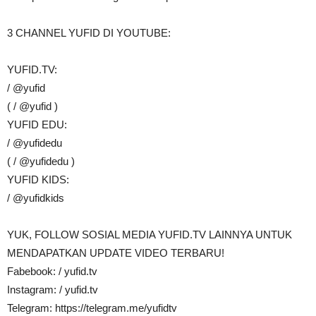
3 CHANNEL YUFID DI YOUTUBE:
YUFID.TV:
/ @yufid
( / @yufid )
YUFID EDU:
/ @yufidedu
( / @yufidedu )
YUFID KIDS:
/ @yufidkids
YUK, FOLLOW SOSIAL MEDIA YUFID.TV LAINNYA UNTUK
MENDAPATKAN UPDATE VIDEO TERBARU!
Fabebook: / yufid.tv
Instagram: / yufid.tv
Telegram: https://telegram.me/yufidtv