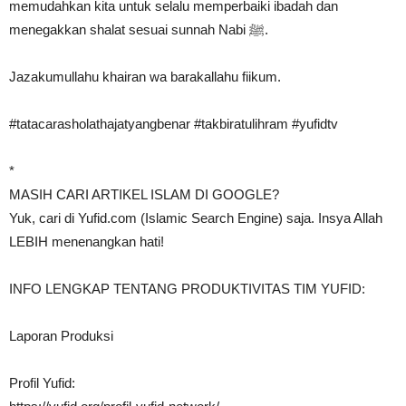
memudahkan kita untuk selalu memperbaiki ibadah dan
menegakkan shalat sesuai sunnah Nabi ﷺ.
Jazakumullahu khairan wa barakallahu fiikum.
#tatacarasholathajatyangbenar #takbiratulihram #yufidtv
*
MASIH CARI ARTIKEL ISLAM DI GOOGLE?
Yuk, cari di Yufid.com (Islamic Search Engine) saja. Insya Allah
LEBIH menenangkan hati!
INFO LENGKAP TENTANG PRODUKTIVITAS TIM YUFID:
Laporan Produksi
Profil Yufid: