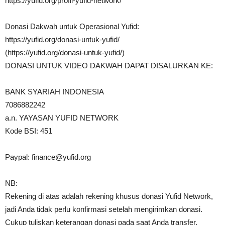
https://yufid.org/profil-yufid-network/
Donasi Dakwah untuk Operasional Yufid:
https://yufid.org/donasi-untuk-yufid/
(https://yufid.org/donasi-untuk-yufid/)
DONASI UNTUK VIDEO DAKWAH DAPAT DISALURKAN KE:
BANK SYARIAH INDONESIA
7086882242
a.n. YAYASAN YUFID NETWORK
Kode BSI: 451
Paypal:
finance@yufid.org
NB:
Rekening di atas adalah rekening khusus donasi Yufid Network,
jadi Anda tidak perlu konfirmasi setelah mengirimkan donasi.
Cukup tuliskan keterangan donasi pada saat Anda transfer.