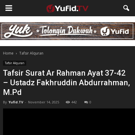
Home
Tafsir Alquran
Tafsir Alquran
Tafsir Surat Ar Rahman Ayat 37-42
– Ustadz Fakhruddin Abdurrahman,
M.Pd
By
Yufid.TV
-
November 14, 2025
442
0