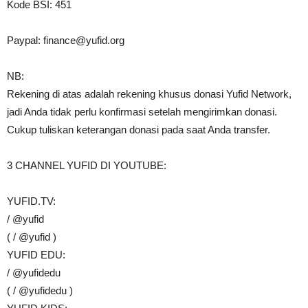
Kode BSI: 451
Paypal:
finance@yufid.org
NB:
Rekening di atas adalah rekening khusus donasi Yufid Network,
jadi Anda tidak perlu konfirmasi setelah mengirimkan donasi.
Cukup tuliskan keterangan donasi pada saat Anda transfer.
3 CHANNEL YUFID DI YOUTUBE:
YUFID.TV:
/ @yufid
( / @yufid )
YUFID EDU:
/ @yufidedu
( / @yufidedu )