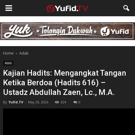
Home
Adab
Adab
Kajian Hadits: Mengangkat Tangan
Ketika Berdoa (Hadits 616) –
Ustadz Abdullah Zaen, Lc., M.A.
By
Yufid.TV
-
May 29, 2026
324
0