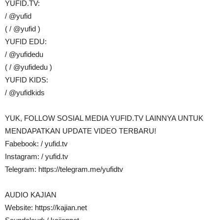
YUFID.TV:
/ @yufid
( / @yufid )
YUFID EDU:
/ @yufidedu
( / @yufidedu )
YUFID KIDS:
/ @yufidkids
YUK, FOLLOW SOSIAL MEDIA YUFID.TV LAINNYA UNTUK
MENDAPATKAN UPDATE VIDEO TERBARU!
Fabebook: / yufid.tv
Instagram: / yufid.tv
Telegram: https://telegram.me/yufidtv
AUDIO KAJIAN
Website: https://kajian.net