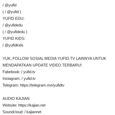
/ @yufid
( / @yufid )
YUFID EDU:
/ @yufidedu
( / @yufidedu )
YUFID KIDS:
/ @yufidkids
YUK, FOLLOW SOSIAL MEDIA YUFID.TV LAINNYA UNTUK
MENDAPATKAN UPDATE VIDEO TERBARU!
Fabebook: / yufid.tv
Instagram: / yufid.tv
Telegram: https://telegram.me/yufidtv
AUDIO KAJIAN
Website: https://kajian.net
Soundcloud: / kajiannet