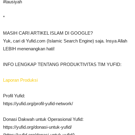
#tausiyah
*
MASIH CARI ARTIKEL ISLAM DI GOOGLE?
Yuk, cari di Yufid.com (Islamic Search Engine) saja. Insya Allah
LEBIH menenangkan hati!
INFO LENGKAP TENTANG PRODUKTIVITAS TIM YUFID:
Laporan Produksi
Profil Yufid:
https://yufid.org/profil-yufid-network/
Donasi Dakwah untuk Operasional Yufid:
https://yufid.org/donasi-untuk-yufid/
(https://yufid.org/donasi-untuk-yufid/)