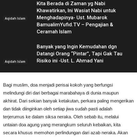
Kita Berada di Zaman yg Nabi
Khawatirkan, Ini Wasiat Nabi untuk
Menghadapinya- Ust. Mubarok
Aqidah Islam
BamualimYufid.TV – Pengajian &
Ceramah Islam
Banyak yang Ingin Kemudahan dgn
Datangi Orang “Pintar”, Tapi Gak Tau
Risiko ini -Ust. L. Ahmad Yani
Aqidah Islam
Bagi muslim, doa menjadi perisai kokoh yang berfungsi
melindungi diri dari berbagai marabahaya di dunia maupun
akhirat. Dari sekian banyak ketakutan, perkara paling mengerikan
dan tidak diinginkan oleh setiap jiwa sudah pasti adalah
terjerumus ke dalam siksa neraka. Oleh sebab itu, melalui
untaian doa agung yang merangkum seluruh kebaikan, kita
secara khusus memohon perlindungan dari azab neraka. Akan