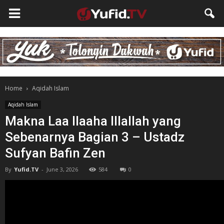
Home
Aqidah Islam
Aqidah Islam
Makna Laa Ilaaha Illallah yang
Sebenarnya Bagian 3 – Ustadz
Sufyan Bafin Zen
By
Yufid.TV
-
June 3, 2026
584
0