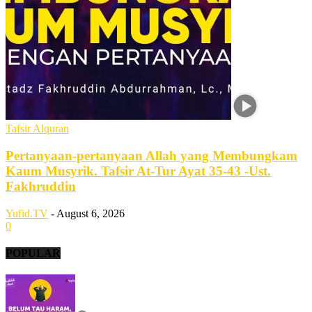
Tafsir Alquran
Pertanyaan-pertanyaan Allah yang Membungkam
Kaum Musyrik. Tafsir At-Tur Ayat 35-43 -Ust.
Fakhruddin
Yufid.TV
-
August 6, 2026
0
POPULAR