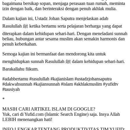
bagaimana bersikap sopan, menjaga perasaan tuan rumah, meminta
izin dengan baik, dan berinteraksi dengan penuh akhlak mulia.
Dalam kajian ini, Ustadz Johan Saputra menjelaskan adab
Rasulullah ﷺ ketika bertamu serta pelajaran berharga yang dapat
diterapkan dalam kehidupan sehari-hari. Dengan meneladani sunnah
beliau, hubungan antar sesama muslim akan semakin harmonis dan
penuh keberkahan.
Semoga kajian ini bermanfaat dan mendorong kita untuk
menghidupkan sunnah Rasulullah ﷺ dalam kehidupan sehari-hari.
Barakallahu fiikum.
#adabbertamu #rasulullah #kajianislam #ustadzjohansaputra
#dakwahsunnah #kajiansunnah #islam #akhlakmuslim #yufidtv
#tausiyah
*
MASIH CARI ARTIKEL ISLAM DI GOOGLE?
Yuk, cari di Yufid.com (Islamic Search Engine) saja. Insya Allah
LEBIH menenangkan hati!
INFO LENGKAP TENTANG PRODUKTIVITAS TIM YUFID: