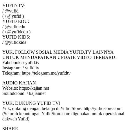
YUFID.TV:
/ @yufid
( / @yufid )
YUFID EDU:
/ @yufidedu
( / @yufidedu )
YUFID KIDS:
/ @yufidkids
YUK, FOLLOW SOSIAL MEDIA YUFID.TV LAINNYA
UNTUK MENDAPATKAN UPDATE VIDEO TERBARU!
Fabebook: / yufid.tv
Instagram: / yufid.tv
Telegram: https://telegram.me/yufidtv
AUDIO KAJIAN
Website: https://kajian.net
Soundcloud: / kajiannet
YUK, DUKUNG YUFID.TV!
Yuk, dukung dengan belanja di Yufid Store: http://yufidstore.com
(Seluruh keuntungan YufidStore.com digunakan untuk operasional
dakwah Yufid)
SHARE