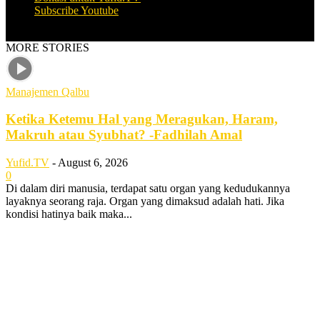
Subscribe Youtube
© Copyright Yufid.TV 2016
MORE STORIES
Manajemen Qalbu
Ketika Ketemu Hal yang Meragukan, Haram,
Makruh atau Syubhat? -Fadhilah Amal
Yufid.TV
-
August 6, 2026
0
Di dalam diri manusia, terdapat satu organ yang kedudukannya
layaknya seorang raja. Organ yang dimaksud adalah hati. Jika
kondisi hatinya baik maka...