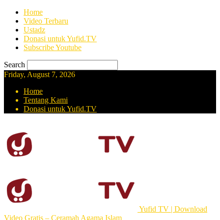
Home
Video Terbaru
Ustadz
Donasi untuk Yufid.TV
Subscribe Youtube
Search
Friday, August 7, 2026
Home
Tentang Kami
Donasi untuk Yufid.TV
Yufid TV | Download
Video Gratis – Ceramah Agama Islam