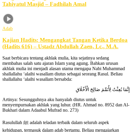
Tahiyatul Masjid – Fadhilah Amal
Adab
Kajian Hadits: Mengangkat Tangan Ketika Berdoa
(Hadits 616) – Ustadz Abdullah Zaen, Lc., M.A.
Saat berbicara tentang akhlak mulia, kita sejatinya sedang
membahas salah satu ajaran Islam yang agung. Bahkan urusan
akhlak mulia ini menjadi alasan utama mengapa Nabi Muhammad
shallallahu ‘alaihi wasallam diutus sebagai seorang Rasul. Beliau
shallallahu ‘alaihi wasallam bersabda:
إِنَّمَا بُعِثْتُ لِأُتَمِّمَ صَالِحَ الْأَخْلَاقِ
Artinya: Sesungguhnya aku hanyalah diutus untuk
menyempurnakan akhlak yang luhur. (HR. Ahmad no. 8952 dan Al-
Bukhari dalam Adaabul Mufrad no. 273)
Rasulullah ﷺ adalah teladan terbaik dalam seluruh aspek
kehidupan, termasuk dalam adab bertamu. Beliau mengajarkan