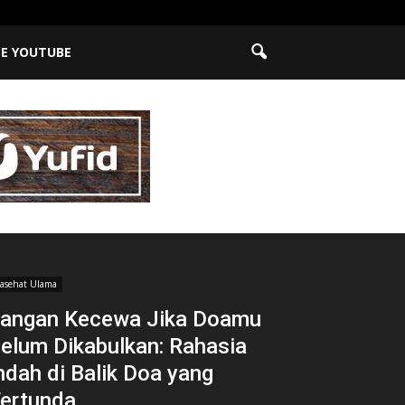
BE YOUTUBE
asehat Ulama
angan Kecewa Jika Doamu
elum Dikabulkan: Rahasia
ndah di Balik Doa yang
ertunda