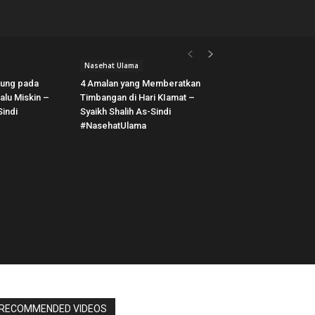
Nasehat Ulama
tung pada
4 Amalan yang Memberatkan
alu Miskin –
Timbangan di Hari KIamat –
Sindi
Syaikh Shalih As-Sindi
#NasehatUlama
RECOMMENDED VIDEOS