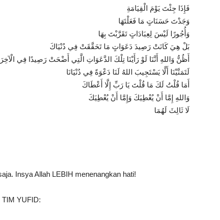
فَإِذَا جِئْتَ يَوْمَ الْقِيَامَةِ
وَجَدْتَ حَسَنَاتٍ مَا فَعَلْتَهَا
وَأُجُورًا لَيْسَ لِعِبَادَاتٍ تَقَرَّبْتَ بِهَا
بَلْ هِيَ كَانَتْ رَصِيدَ دَعَوَاتٍ مَا تَحَقَّقَتْ فِي دُنْيَاكَ
أَظُنُّ وَاللهِ أَنَّنَا لَوْ رَأَيْنَا تِلْكَ الدَّعَوَاتِ الَّتِي أَضْحَتْ رَصِيدًا فِي الْآخِرَ
لَتَمَنَّيْنَا أَلَّا يَسْتَجِيبَ اللهُ لَنَا دَعْوَةً فِي دُنْيَانَا
أَمَا قُلْتُ لَكَ مَا قُلْتَ يَا رَبِّ إِلَّا أَعْطَاكَ
وَاللهِ إِمَّا أَنْ يُعْطِيَكَ وَإِمَّا أَنْ يُعْطِيَكَ
لَا ثَالِثَ لَهُمَا
 saja. Insya Allah LEBIH menenangkan hati!
TIM YUFID: