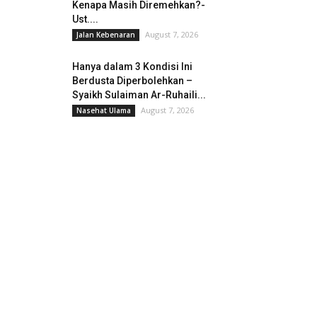
Kenapa Masih Diremehkan?-
Ust....
August 7, 2026
Jalan Kebenaran
Hanya dalam 3 Kondisi Ini
Berdusta Diperbolehkan –
Syaikh Sulaiman Ar-Ruhaili...
August 7, 2026
Nasehat Ulama