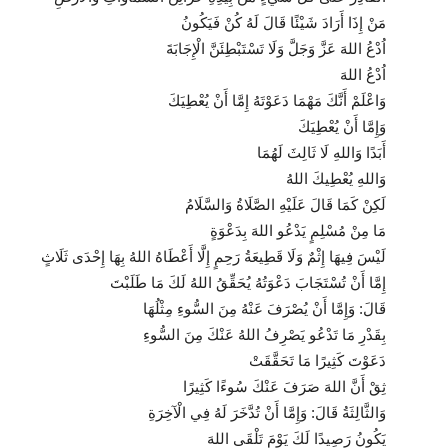
مَنْ إِذَا أَرَادَ شَيْئًا قَالَ لَهُ كُنْ فَيَكُونُ
اُدْعُ اللهَ عَزَّ وَجَلَّ وَلَا تَسْتَبْطِئَنَّ الْإِجَابَةَ
اُدْعُ اللهَ
وَاعْلَمْ أَنَّكَ مَهْمَا دَعَوْتَهُ إِمَّا أَنْ يُعْطِيَكَ
وَإِمَّا أَنْ يُعْطِيَكَ
أَبَدًا وَاللهِ لَا ثَالِثَ لَهُمَا
وَاللهِ يُعْطِيكَ اللهُ
لَكِنْ كَمَا قَالَ عَلَيْهِ الصَّلَاةُ وَالسَّلَامُ
مَا مِنْ مُسْلِمٍ يَدْعُو اللهَ بِدَعْوَةٍ
لَيْسَ فِيهَا إِثْمٌ وَلَا قَطِيعَةُ رَحِمٍ إِلَّا أَعْطَاهُ اللهُ بِهَا إِحْدَى ثَلَاثٍ
إِمَّا أَنْ تُسْتَجَابَ دَعْوَتُهُ يُحَقِّقُ اللهُ لَكَ مَا طَلَبْتَ
قَالَ: وَإِمَّا أَنْ يُصْرَفَ عَنْهُ مِنَ السُّوءِ مِثْلُهَا
بِقَدْرِ مَا تَدْعُو يَصْرِفُ اللهُ عَنْكَ مِنَ السُّوءِ
دَعَوْتَ كَثِيرًا مَا تَحَقَّقَتْ
ثِقْ أَنَّ اللهَ صَرَفَ عَنْكَ سُوءًا كَثِيرًا
وَالثَّالِثَةُ قَالَ: وَإِمَّا أَنْ تُدَّخَرَ لَهُ فِي الْآخِرَةِ
يَكُونُ رَصِيدًا لَكَ يَوْمَ تَلْقَى اللهَ