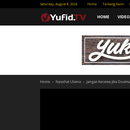
Saturday, August 8, 2026
Home
Tentang Kami
Yufid
HOME
VIDEO
TV
|
Download
Home
Nasehat Ulama
Jangan Kecewa Jika Doamu 
Video
Gratis
–