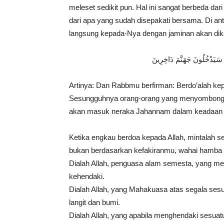
meleset sedikit pun. Hal ini sangat berbeda dari
dari apa yang sudah disepakati bersama. Di anta
langsung kepada-Nya dengan jaminan akan dik
 سَيَدْخُلُونَ جَهَنَّمَ دَاخِرِينَ
Artinya: Dan Rabbmu berfirman: Berdo’alah k
Sesungguhnya orang-orang yang menyombongkan
akan masuk neraka Jahannam dalam keadaan hin
Ketika engkau berdoa kepada Allah, mintalah 
bukan berdasarkan kefakiranmu, wahai hamba 
Dialah Allah, penguasa alam semesta, yang me
kehendaki.
Dialah Allah, yang Mahakuasa atas segala sesu
langit dan bumi.
Dialah Allah, yang apabila menghendaki sesuatu,