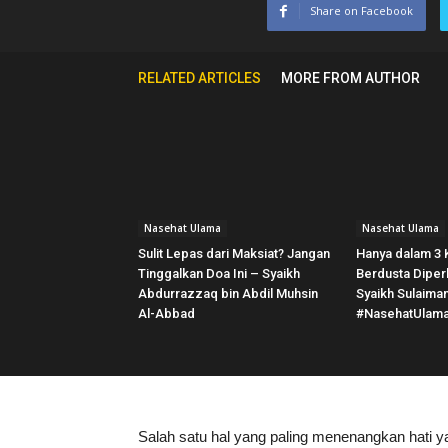
Share on Facebook
RELATED ARTICLES
MORE FROM AUTHOR
Nasehat Ulama
Nasehat Ulama
Sulit Lepas dari Maksiat? Jangan
Hanya dalam 3 K
Tinggalkan Doa Ini – Syaikh
Berdusta Diper
Abdurrazzaq bin Abdil Muhsin
Syaikh Sulaiman
Al-Abbad
#NasehatUlam
Salah satu hal yang paling menenangkan hati yai