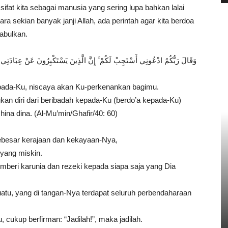
 sifat kita sebagai manusia yang sering lupa bahkan lalai
ra sekian banyak janji Allah, ada perintah agar kita berdoa
abulkan.
وَقَالَ رَبُّكُمُ ادْعُونِي أَسْتَجِبْ لَكُمْ ۚ إِنَّ الَّذِينَ يَسْتَكْبِرُونَ عَنْ عِبَادَتِي
epada-Ku, niscaya akan Ku-perkenankan bagimu.
 diri dari beribadah kepada-Ku (berdo’a kepada-Ku)
a dina. (Al-Mu’min/Ghafir/40: 60)
sebesar kerajaan dan kekayaan-Nya,
yang miskin.
mberi karunia dan rezeki kepada siapa saja yang Dia
atu, yang di tangan-Nya terdapat seluruh perbendaharaan
 cukup berfirman: “Jadilah!”, maka jadilah.