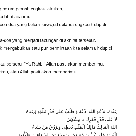
g belum pernah engkau lakukan,
ibadah-ibadahmu,
doa-doa yang belum terwujud selama engkau hidup di
oa-doa yang menjadi tabungan di akhirat tersebut,
dak mengabulkan satu pun permintaan kita selama hidup di
au berseru: “Ya Rabb,” Allah pasti akan memberimu.
rimu, atau Allah pasti akan memberimu.
عِنْدَمَا تَدْعُو اللهَ ادْعُهُ وَاطْلُبْ عَلَى قَدْرِ مُلْكِهِ وَغِنَاهُ
لَا عَلَى قَدْرِ فَقْرِكَ يَا مِسْكِينُ
اللهُ الْمَالِكُ مَالِكُ الْمُلْكِ يُعْطِي وَيَرْزُقُ مَنْ يَشَاءُ
الْقَادِرُ عَلَى كُلِّ شَيْءٍ مَنْ بِيَدِهِ خَزَائِنُ السَّمَاوَاتِ وَالْأَرْضِ