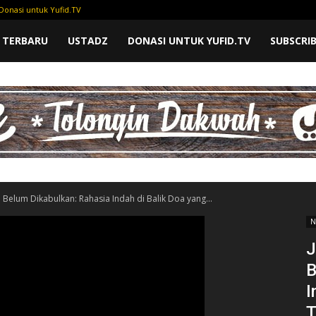
Donasi untuk Yufid.TV
 TERBARU
USTADZ
DONASI UNTUK YUFID.TV
SUBSCRI
Belum Dikabulkan: Rahasia Indah di Balik Doa yang...
N
J
B
I
T