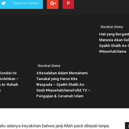
Tweet on Twitter
Nasehat Ulama
Hati yang Bergan
Manusia Akan Sel
Syaikh Shalih As-
#NasehatUlama
Nasehat Ulama
ondisi Ini
4 Kesalahan dalam Memahami
bolehkan –
Tawakal yang Harus Kita
 Ar-Ruhaili
Waspada – Syaikh Shalih As-
a
Sindi #NasehatUlamaYufid.TV –
Pengajian & Ceramah Islam
tu adanya keyakinan bahwa janji Allah pasti ditepati tanpa