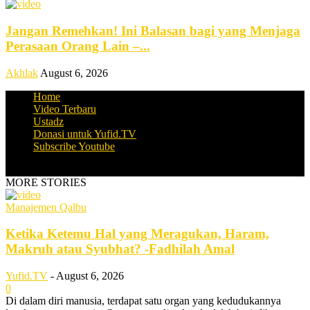
Jangan Remehkan! Ini Balasan bagi yang Menjaga
Perasaan Orang Lain –...
Akhlak
August 6, 2026
Home
Video Terbaru
Ustadz
Donasi untuk Yufid.TV
Subscribe Youtube
© Copyright Yufid.TV 2016
MORE STORIES
Manajemen Qalbu
Ketika Ketemu Hal yang Meragukan, Haram,
Makruh atau Syubhat? -Fadhilah Amal
Yufid.TV
-
August 6, 2026
0
Di dalam diri manusia, terdapat satu organ yang kedudukannya