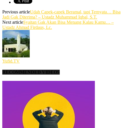
Previous article
Udah Capek-capek Beramal, tapi Ternyata… Bisa
Jadi Gak Diterima? – Ustadz Muhammad Iqbal, S.T.
Next article
Syaitan Gak Akan Bisa Menang Kalau Kamu… –
Ustadz Ahmad Firdaus, Lc.
Yufid.TV
RECOMMENDED VIDEOS