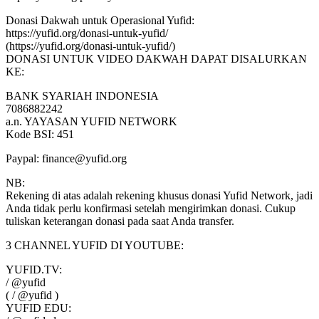
Donasi Dakwah untuk Operasional Yufid:
https://yufid.org/donasi-untuk-yufid/
(https://yufid.org/donasi-untuk-yufid/)
DONASI UNTUK VIDEO DAKWAH DAPAT DISALURKAN
KE:
BANK SYARIAH INDONESIA
7086882242
a.n. YAYASAN YUFID NETWORK
Kode BSI: 451
Paypal:
finance@yufid.org
NB:
Rekening di atas adalah rekening khusus donasi Yufid Network, jadi
Anda tidak perlu konfirmasi setelah mengirimkan donasi. Cukup
tuliskan keterangan donasi pada saat Anda transfer.
3 CHANNEL YUFID DI YOUTUBE:
YUFID.TV:
/ @yufid
( / @yufid )
YUFID EDU: