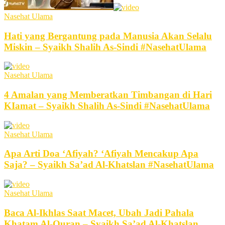
Nasehat Ulama
Hati yang Bergantung pada Manusia Akan Selalu
Miskin – Syaikh Shalih As-Sindi #NasehatUlama
Nasehat Ulama
4 Amalan yang Memberatkan Timbangan di Hari
KIamat – Syaikh Shalih As-Sindi #NasehatUlama
Nasehat Ulama
Apa Arti Doa ‘Afiyah? ‘Afiyah Mencakup Apa
Saja? – Syaikh Sa’ad Al-Khatslan #NasehatUlama
Nasehat Ulama
Baca Al-Ikhlas Saat Macet, Ubah Jadi Pahala
Khatam Al-Quran – Syaikh Sa’ad Al-Khatslan