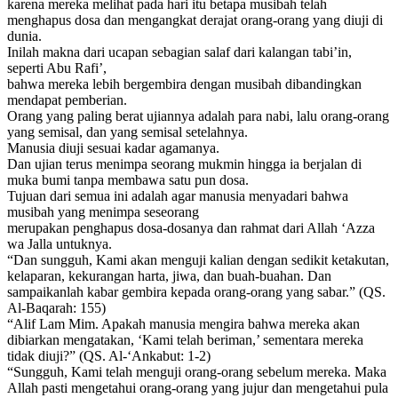
karena mereka melihat pada hari itu betapa musibah telah
menghapus dosa dan mengangkat derajat orang-orang yang diuji di
dunia.
Inilah makna dari ucapan sebagian salaf dari kalangan tabi’in,
seperti Abu Rafi’,
bahwa mereka lebih bergembira dengan musibah dibandingkan
mendapat pemberian.
Orang yang paling berat ujiannya adalah para nabi, lalu orang-orang
yang semisal, dan yang semisal setelahnya.
Manusia diuji sesuai kadar agamanya.
Dan ujian terus menimpa seorang mukmin hingga ia berjalan di
muka bumi tanpa membawa satu pun dosa.
Tujuan dari semua ini adalah agar manusia menyadari bahwa
musibah yang menimpa seseorang
merupakan penghapus dosa-dosanya dan rahmat dari Allah ‘Azza
wa Jalla untuknya.
“Dan sungguh, Kami akan menguji kalian dengan sedikit ketakutan,
kelaparan, kekurangan harta, jiwa, dan buah-buahan. Dan
sampaikanlah kabar gembira kepada orang-orang yang sabar.” (QS.
Al-Baqarah: 155)
“Alif Lam Mim. Apakah manusia mengira bahwa mereka akan
dibiarkan mengatakan, ‘Kami telah beriman,’ sementara mereka
tidak diuji?” (QS. Al-‘Ankabut: 1-2)
“Sungguh, Kami telah menguji orang-orang sebelum mereka. Maka
Allah pasti mengetahui orang-orang yang jujur dan mengetahui pula