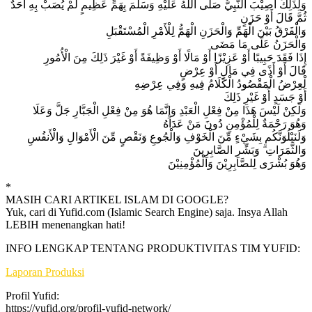
وَلِذَلِكَ أُصِيْبَ النَّبِيُّ صَلَّى اللَّهُ عَلَيْهِ وَسَلَّمَ بِهَمٍّ عَظِيمٍ لَمْ يُصَبْ بِهِ أَحَدٌ
ثُمَّ قَالَ أَوْ حَزَنٍ
وَالْفَرْقُ بَيْنَ الْهَمِّ وَالْحَزَنِ الْهَمُّ لِلْأَمْرِ الْمُسْتَقْبَلِ
وَالْحَزَنُ عَلَى مَا مَضَى
إِذَا فَقَدَ حَبِيبًا أَوْ عَزِيْزًا أَوْ مَالًا أَوْ وَظِيفَةً أَوْ غَيْرَ ذَلِكَ مِنَ الْأُمُورِ
قَالَ أَوْ أَذًى فِي مَالٍ أَوْ عِرْضٍ
لْعِرْضُ الْمَقْصُودُ الْكَلَامُ فِيهِ وَفِي عِرْضِهِ
أَوْ جَسَدٍ أَوْ غَيْرِ ذَلِكَ
وَلَكِنْ لَيْسَ هَذَا مِنْ فِعْلِ الْعَبْدِ وَإِنَّمَا هُوَ مِنْ فِعْلِ الْجَبَّارِ جَلَّ وَعَلَا
وَهُوَ رَحْمَةٌ لِلْمُؤْمِنِ دُونَ مَنْ عَدَاهُ
وَلَنَبْلُوَنَّكُم بِشَيْءٍ مِّنَ الْخَوْفِ وَالْجُوعِ وَنَقْصٍ مِّنَ الْأَمْوَالِ وَالْأَنفُسِ
وَالثَّمَرَاتِ ۗ وَبَشِّرِ الصَّابِرِينَ
وَهُوَ بُشْرَى لِلصَّابِرِيْنَ وَالْمُؤْمِنِيْنَ
*
MASIH CARI ARTIKEL ISLAM DI GOOGLE?
Yuk, cari di Yufid.com (Islamic Search Engine) saja. Insya Allah
LEBIH menenangkan hati!
INFO LENGKAP TENTANG PRODUKTIVITAS TIM YUFID:
Laporan Produksi
Profil Yufid:
https://yufid.org/profil-yufid-network/