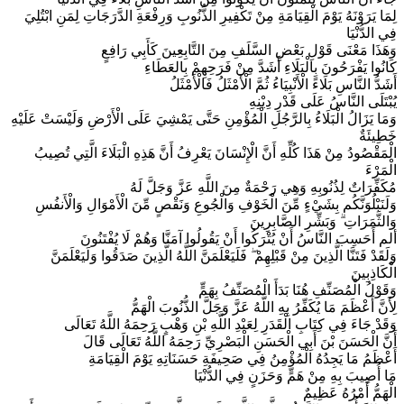
لِمَا يَرَوْنَهُ يَوْمَ الْقِيَامَةِ مِنْ تَكْفِيرِ الذُّنُوبِ وَرِفْعَةِ الدَّرَجَاتِ لِمَنِ ابْتُلِيَ
فِي الدُّنْيَا
وَهَذَا مَعْنَى قَوْلِ بَعْضِ السَّلَفِ مِنَ التَّابِعِينَ كَأَبِي رَافِعٍ
كَانُوا يَفْرَحُونَ بِالْبَلَاءِ أَشَدَّ مِنْ فَرَحِهِمْ بِالعَطَاءِ
أَشَدُّ النَّاسِ بَلَاءً الْأَنْبِيَاءُ ثُمَّ الْأَمْثَلُ فَالْأَمْثَلُ
يُبْتَلَى النَّاسُ عَلَى قَدْرِ دِيْنِهِ
وَمَا يَزَالُ الْبَلَاءُ بِالرَّجُلِ الْمُؤْمِنِ حَتَّى يَمْشِيَ عَلَى الْأَرْضِ وَلَيْسَتْ عَلَيْهِ
خَطِيئَةٌ
الْمَقْصُودُ مِنْ هَذَا كُلِّهِ أَنَّ الْإِنْسَانَ يَعْرِفُ أَنَّ هَذِهِ الْبَلَاءَ الَّتِي تُصِيبُ
الْمَرْءَ
مُكَفِّرَاتٌ لِذُنُوبِهِ وَهِي رَحْمَةٌ مِنَ اللَّهِ عَزَّ وَجَلَّ لَهُ
وَلَنَبْلُوَنَّكُم بِشَيْءٍ مِّنَ الْخَوْفِ وَالْجُوعِ وَنَقْصٍ مِّنَ الْأَمْوَالِ وَالْأَنفُسِ
وَالثَّمَرَاتِ ۗ وَبَشِّرِ الصَّابِرِينَ
ألم أَحَسِبَ النَّاسُ أَنْ يُتْرَكُوا أَنْ يَقُولُوا آمَنَّا وَهُمْ لَا يُفْتَنُونَ
وَلَقَدْ فَتَنَّا الَّذِينَ مِنْ قَبْلِهِمْ ۖ فَلَيَعْلَمَنَّ اللَّهُ الَّذِينَ صَدَقُوا وَلَيَعْلَمَنَّ
الْكَاذِبِينَ
وَقَوْلُ الْمُصَنِّفِ هُنَا بَدَأَ الْمُصَنِّفُ بِهَمٍّ
لِأَنَّ أَعْظَمَ مَا يُكَفِّرُ بِهِ اللَّهُ عَزَّ وَجَلَّ الذُّنُوبَ الْهَمُّ
وَقَدْ جَاءَ فِي كِتَابِ الْقَدَرِ لِعَبْدِ اللَّهِ بْنِ وَهْبٍ رَحِمَهُ اللَّهُ تَعَالَى
أَنَّ الْحَسَنَ بْنَ أَبِي الْحَسَنِ الْبَصْرِيِّ رَحِمَهُ اللَّهُ تَعَالَى قَالَ
أَعْظَمُ مَا يَجِدُهُ الْمُؤْمِنُ فِي صَحِيفَةِ حَسَنَاتِهِ يَوْمَ الْقِيَامَةِ
مَا أُصِيبَ بِهِ مِنْ هَمٍّ وَحَزَنٍ فِي الدُّنْيَا
الْهَمُّ أَمْرُهُ عَظِيمٌ