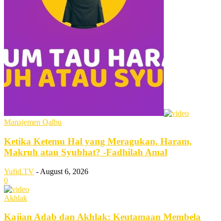
Manajemen Qalbu
Ketika Ketemu Hal yang Meragukan, Haram,
Makruh atau Syubhat? -Fadhilah Amal
Yufid.TV
-
August 6, 2026
0
Akhlak
Kajian Adab dan Akhlak: Keutamaan Membela