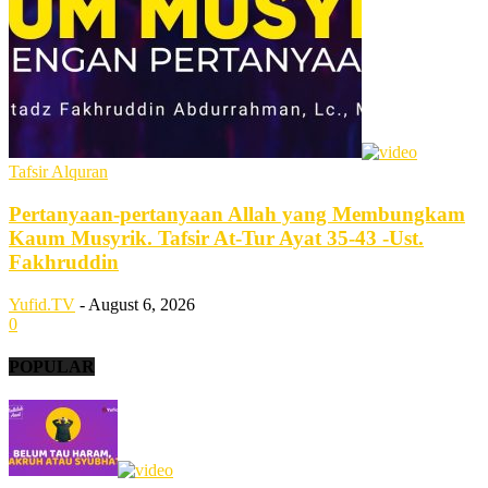
Tafsir Alquran
Pertanyaan-pertanyaan Allah yang Membungkam
Kaum Musyrik. Tafsir At-Tur Ayat 35-43 -Ust.
Fakhruddin
Yufid.TV
-
August 6, 2026
0
POPULAR