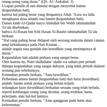
orang-orang yang dusta.” (QS. Al-‘Ankabut: 3)
Ucapan penulis di sini dimulai dengan menyebut hamm
(kegundahan hati),
karena hal paling besar yang dengannya Allah ‘Azza wa Jalla
menghapus dosa adalah rasa hamm (kegundahan hati).
Dalam kitab Al-Qadar karya Abdullah bin Wahb rahimahullah
Ta‘ala disebutkan,
bahwa Al-Hasan bin Abil Hasan Al-Bashri rahimahullah Ta‘ala
berkata:
“Hal yang paling besar didapati oleh seorang mukmin dalam catatan
amal kebaikannya pada Hari Kiamat…
adalah segala rasa gundah dan kesedihan yang menimpanya di
dunia.”
Kegundahan hati adalah perkara yang sangat besar.
Oleh karena itu, Nabi shallallahu ‘alaihi wa sallam pun pernah
ditimpa kegundahan yang sangat dahsyat, yang tidak pernah dialami
seorang pun sebelumnya.
Kemudian penulis berkata, “Atau kesedihan.”
Perbedaan antara hamm (kegundahan hati) dan hazn (kesedihan)
adalah: hamm untuk perkara yang belum terjadi,
sedangkan hazn (kesedihan) berkaitan sesuatu yang telah berlalu,
seperti kehilangan orang yang dicintai, orang terdekat, harta,
pekerjaan, atau hal-hal lainnya.
Kemudian penulis berkata, “Atau gangguan pada harta atau
kehormatan.”