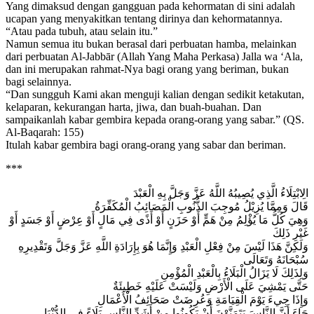
Yang dimaksud dengan gangguan pada kehormatan di sini adalah
ucapan yang menyakitkan tentang dirinya dan kehormatannya.
“Atau pada tubuh, atau selain itu.”
Namun semua itu bukan berasal dari perbuatan hamba, melainkan
dari perbuatan Al-Jabbār (Allah Yang Maha Perkasa) Jalla wa ‘Ala,
dan ini merupakan rahmat-Nya bagi orang yang beriman, bukan
bagi selainnya.
“Dan sungguh Kami akan menguji kalian dengan sedikit ketakutan,
kelaparan, kekurangan harta, jiwa, dan buah-buahan. Dan
sampaikanlah kabar gembira kepada orang-orang yang sabar.” (QS.
Al-Baqarah: 155)
Itulah kabar gembira bagi orang-orang yang sabar dan beriman.
***
الِابْتِلَاءُ الَّذِي يُصِيبُهُ اللَّهُ عَزَّ وَجَلَّ بِهِ الْعَبْدَ
قَالَ وَمِمَّا يُزِيْلُ مُوجِبَ الذُّنُوبِ الْمَصَائِبُ الْمُكَفِّرَةُ
وَهِيَ كُلُّ مَا يُؤْلِمُ مِنْ هَمٍّ أَوْ حَزَنٍ أَوْ أَذًى فِي مَالٍ أَوْ عِرْضٍ أَوْ جَسَدٍ أَوْ
غَيْرِ ذَلِكَ
وَلَكِنَّ هَذَا لَيْسَ مِنْ فِعْلِ الْعَبْدِ وَإِنَّمَا هُوَ بِإِرَادَةِ اللَّهِ عَزَّ وَجَلَّ وَتَقْدِيرِهِ
سُبْحَانَهُ وَتَعَالَى
وَلِذَلِكَ لَا يَزَالُ الْبَلَاءُ بِالْعَبْدِ الْمُؤْمِنِ
حَتَّى يَمْشِيَ عَلَى الْأَرْضِ وَلَيْسَتْ عَلَيْهِ خَطِيئَةٌ
وَإِذَا جِيءَ يَوْمَ الْقِيَامَةِ وَعُرِضَتْ صَحَائِفُ الْأَعْمَالِ
جَاءَ أَنَّ النَّاسَ يَتَمَنَّوْنَ أَنْ يَكُونُوا مِنْ أَشَدِّ النَّاسِ بَلَاءً فِي الدُّنْيَا