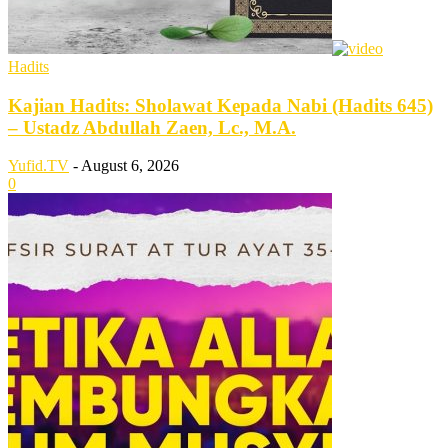
Hadits
Kajian Hadits: Sholawat Kepada Nabi (Hadits 645)
– Ustadz Abdullah Zaen, Lc., M.A.
Yufid.TV
-
August 6, 2026
0