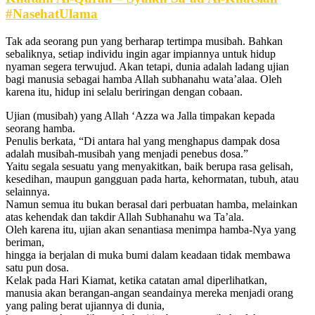
#NasehatUlama
Tak ada seorang pun yang berharap tertimpa musibah. Bahkan
sebaliknya, setiap individu ingin agar impiannya untuk hidup
nyaman segera terwujud. Akan tetapi, dunia adalah ladang ujian
bagi manusia sebagai hamba Allah subhanahu wata’alaa. Oleh
karena itu, hidup ini selalu beriringan dengan cobaan.
Ujian (musibah) yang Allah ‘Azza wa Jalla timpakan kepada
seorang hamba.
Penulis berkata, “Di antara hal yang menghapus dampak dosa
adalah musibah-musibah yang menjadi penebus dosa.”
Yaitu segala sesuatu yang menyakitkan, baik berupa rasa gelisah,
kesedihan, maupun gangguan pada harta, kehormatan, tubuh, atau
selainnya.
Namun semua itu bukan berasal dari perbuatan hamba, melainkan
atas kehendak dan takdir Allah Subhanahu wa Ta’ala.
Oleh karena itu, ujian akan senantiasa menimpa hamba-Nya yang
beriman,
hingga ia berjalan di muka bumi dalam keadaan tidak membawa
satu pun dosa.
Kelak pada Hari Kiamat, ketika catatan amal diperlihatkan,
manusia akan berangan-angan seandainya mereka menjadi orang
yang paling berat ujiannya di dunia,