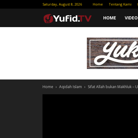
Saturday, August 8, 2026
Home
Tentang Kami
Yufid
HOME
VIDEO
TV
|
Download
Home
Aqidah Islam
Sifat Allah bukan Makhluk – 
Video
Gratis
–