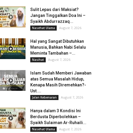
Sulit Lepas dari Maksiat?
Jangan Tinggalkan Doa Ini –
Syaikh Abdurrazzaq...
August 7, 2026
Nasehat Ulama
Hal yang Sangat Dibutuhkan
Manusia, Bahkan Nabi Selalu
Meminta Tambahan –...
August 7, 2026
Nasihat
Islam Sudah Memberi Jawaban
atas Semua Masalah Hidup,
Kenapa Masih Diremehkan?-
Ust....
August 7, 2026
Jalan Kebenaran
Hanya dalam 3 Kondisi Ini
Berdusta Diperbolehkan –
Syaikh Sulaiman Ar-Ruhaili...
August 7, 2026
Nasehat Ulama