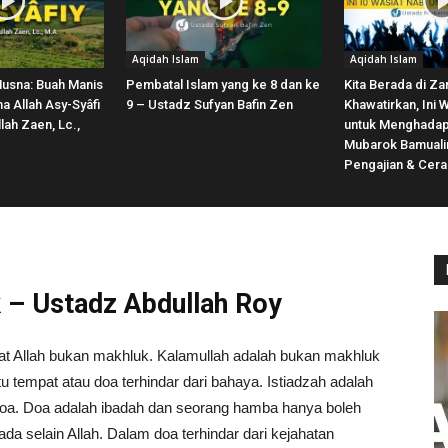
Aqidah Islam
Aqidah Islam
Husna: Buah Manis
Pembatal Islam yang ke 8 dan ke
Kita Berada di Z
 Allah Asy-Syâfi
9 – Ustadz Sufyan Bafin Zen
Khawatirkan, Ini 
lah Zaen, Lc.,
untuk Menghadapi
Mubarok Bamuali
Pengajian & Cer
k – Ustadz Abdullah Roy
fat Allah bukan makhluk. Kalamullah adalah bukan makhluk
u tempat atau doa terhindar dari bahaya. Istiadzah adalah
doa. Doa adalah ibadah dan seorang hamba hanya boleh
da selain Allah. Dalam doa terhindar dari kejahatan