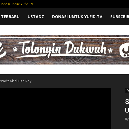
Donasi untuk Yufid.TV
 TERBARU
USTADZ
DONASI UNTUK YUFID.TV
SUBSCRI
Ustadz Abdullah Roy
A
S
U
By