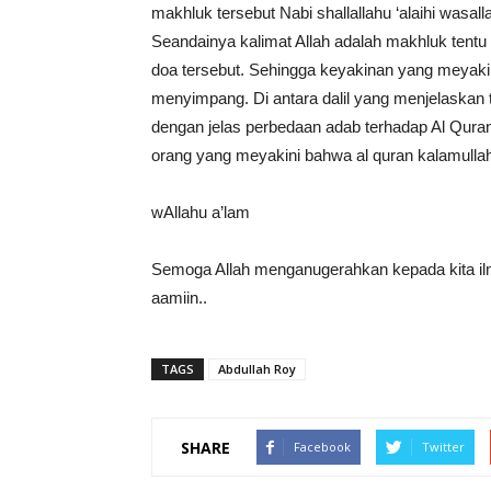
makhluk tersebut Nabi shallallahu ‘alaihi wasa
Seandainya kalimat Allah adalah makhluk tentu 
doa tersebut. Sehingga keyakinan yang meyaki
menyimpang. Di antara dalil yang menjelaskan te
dengan jelas perbedaan adab terhadap Al Qura
orang yang meyakini bahwa al quran kalamulla
wAllahu a’lam
Semoga Allah menganugerahkan kepada kita il
aamiin..
TAGS
Abdullah Roy
SHARE
Facebook
Twitter