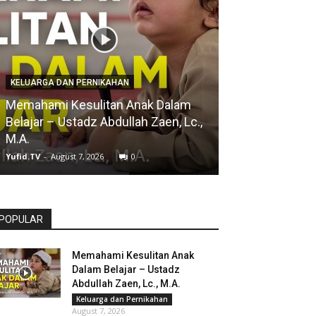
NASEHAT ULAMA
KELUARGA DAN PERNIKAHAN
Sulit Lepas da
Memahami Kesulitan Anak Dalam
Tinggalkan Doa
Belajar – Ustadz Abdullah Zaen, Lc.,
Abdurrazzaq bi
M.A.
Abbad
Yufid.TV
-
August 7, 2026
0
Yufid.TV
-
August 7,
POPULAR
Memahami Kesulitan Anak
Dalam Belajar – Ustadz
Abdullah Zaen, Lc., M.A.
Keluarga dan Pernikahan
August 7, 2026