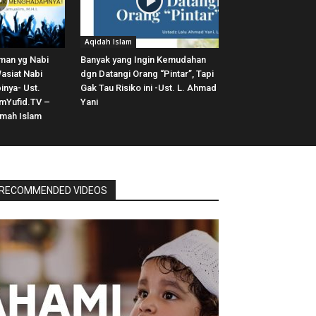
Aqidah Islam
aman yg Nabi
Banyak yang Ingin Kemudahan
Wasiat Nabi
dgn Datangi Orang “Pintar”, Tapi
nya- Ust.
Gak Tau Risiko ini -Ust. L. Ahmad
mYufid.TV –
Yani
amah Islam
RECOMMENDED VIDEOS