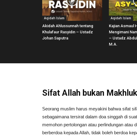
Aqidah Islam
Aqidah Islam
Akidah Ahlussunnah tentang
Kajian Asmaul 
Khulafaur Rasyidin – Ustadz
Mengimani Nama
Johan Saputra
– Ustadz Abdul
M.A.
Sifat Allah bukan Makhlu
Seorang muslim harus meyakini bahwa sifat si
sebagaimana tersirat dalam doa singgah di suat
memohon pertolongan atau perlindungan atau 
berberdoa kepada Allah, tidak boleh berdoa kepa