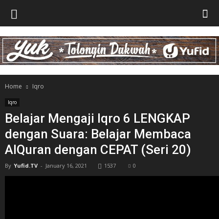
Home
Iqro
Iqro
Belajar Mengaji Iqro 6 LENGKAP
dengan Suara: Belajar Membaca
AlQuran dengan CEPAT (Seri 20)
By
Yufid.TV
-
January 16, 2021
1537
0