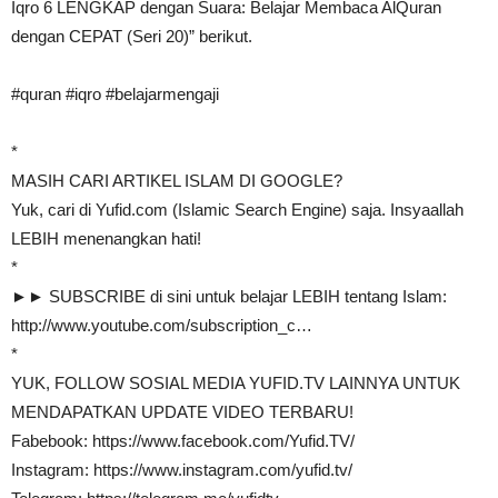
Iqro 6 LENGKAP dengan Suara: Belajar Membaca AlQuran
dengan CEPAT (Seri 20)” berikut.
#quran #iqro #belajarmengaji
*
MASIH CARI ARTIKEL ISLAM DI GOOGLE?
Yuk, cari di Yufid.com (Islamic Search Engine) saja. Insyaallah
LEBIH menenangkan hati!
*
►► SUBSCRIBE di sini untuk belajar LEBIH tentang Islam:
http://www.youtube.com/subscription_c…
*
YUK, FOLLOW SOSIAL MEDIA YUFID.TV LAINNYA UNTUK
MENDAPATKAN UPDATE VIDEO TERBARU!
Fabebook: https://www.facebook.com/Yufid.TV/
Instagram: https://www.instagram.com/yufid.tv/