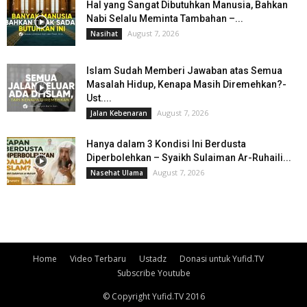
Hal yang Sangat Dibutuhkan Manusia, Bahkan
Nabi Selalu Meminta Tambahan –...
August 7, 2026
Nasihat
Islam Sudah Memberi Jawaban atas Semua
Masalah Hidup, Kenapa Masih Diremehkan?-
Ust....
August 7, 2026
Jalan Kebenaran
Hanya dalam 3 Kondisi Ini Berdusta
Diperbolehkan – Syaikh Sulaiman Ar-Ruhaili...
August 7, 2026
Nasehat Ulama
Home
Video Terbaru
Ustadz
Donasi untuk Yufid.TV
Subscribe Youtube
© Copyright Yufid.TV 2016