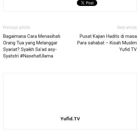
Previous article
Next article
Bagaimana Cara Menasihati
Pusat Kajian Hadits di masa
Orang Tua yang Melanggar
Para sahabat – Kisah Muslim
Syariat? Syaikh Sa’ad asy-
Yufid TV
Syatstri #NasehatUlama
Yufid.TV