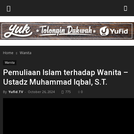
Home
Wanita
Wanita
Pemuliaan Islam terhadap Wanita –
Ustadz Muhammad Iqbal, S.T.
By
Yufid.TV
-
October 26, 2024
775
0