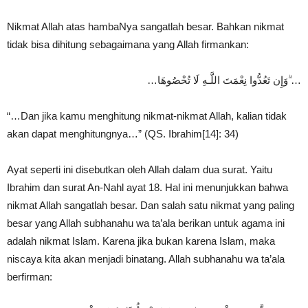
Nikmat Allah atas hambaNya sangatlah besar. Bahkan nikmat
tidak bisa dihitung sebagaimana yang Allah firmankan:
…وَإِن تَعُدُّوا نِعْمَتَ اللَّـهِ لَا تُحْصُوهَا ۗ…
“…Dan jika kamu menghitung nikmat-nikmat Allah, kalian tidak
akan dapat menghitungnya…” (QS. Ibrahim[14]: 34)
Ayat seperti ini disebutkan oleh Allah dalam dua surat. Yaitu
Ibrahim dan surat An-Nahl ayat 18. Hal ini menunjukkan bahwa
nikmat Allah sangatlah besar. Dan salah satu nikmat yang paling
besar yang Allah subhanahu wa ta’ala berikan untuk agama ini
adalah nikmat Islam. Karena jika bukan karena Islam, maka
niscaya kita akan menjadi binatang. Allah subhanahu wa ta’ala
berfirman: