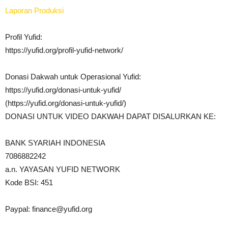
Laporan Produksi
Profil Yufid:
https://yufid.org/profil-yufid-network/
Donasi Dakwah untuk Operasional Yufid:
https://yufid.org/donasi-untuk-yufid/
(https://yufid.org/donasi-untuk-yufid/)
DONASI UNTUK VIDEO DAKWAH DAPAT DISALURKAN KE:
BANK SYARIAH INDONESIA
7086882242
a.n. YAYASAN YUFID NETWORK
Kode BSI: 451
Paypal:
finance@yufid.org