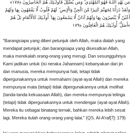
مَن يَهْدِ اللَّـهُ فَهُوَ الْمُهْتَدِي ۖ وَمَن يُضْلِلْ فَأُولَـٰئِكَ هُمُ الْخَاسِرُونَ ﴿١٧٨﴾
وَلَقَدْ ذَرَأْنَا لِجَهَنَّمَ كَثِيرًا مِّنَ الْجِنِّ وَالْإِنسِ ۖ لَهُمْ قُلُوبٌ لَّا يَفْقَهُونَ بِهَا وَلَهُمْ
أَعْيُنٌ لَّا يُبْصِرُونَ بِهَا وَلَهُمْ آذَانٌ لَّا يَسْمَعُونَ بِهَا ۚ أُولَـٰئِكَ كَالْأَنْعَامِ بَلْ هُمْ
أَضَلُّ ۚ أُولَـٰئِكَ هُمُ الْغَافِلُونَ ﴿١٧٩﴾
“Barangsiapa yang diberi petunjuk oleh Allah, maka dialah yang
mendapat petunjuk; dan barangsiapa yang disesatkan Allah,
maka merekalah orang-orang yang merugi. Dan sesungguhnya
Kami jadikan untuk (isi neraka Jahannam) kebanyakan dari jin
dan manusia, mereka mempunyai hati, tetapi tidak
dipergunakannya untuk memahami (ayat-ayat Allah) dan mereka
mempunyai mata (tetapi) tidak dipergunakannya untuk melihat
(tanda-tanda kekuasaan Allah), dan mereka mempunyai telinga
(tetapi) tidak dipergunakannya untuk mendengar (ayat-ayat Allah).
Mereka itu sebagai binatang ternak, bahkan mereka lebih sesat
lagi. Mereka itulah orang-orang yang lalai.” (QS. Al-A’raf[7]: 179)